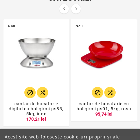


Nou
Nou




cantar de bucatarie
cantar de bucatarie cu
digital cu bol girmi ps85,
bol girmi ps01, 5kg, rosu
5kg, inox
95,74 lei
170,21 lei
Acest site web folosește cookie-uri proprii și ale