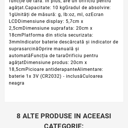
funcție de tară. În plus, are un orificiu pentru
agățat.Capacitate: 10 kgGradul de absolvire:
1gUnități de măsură: g, lb:oz, ml, ozEcran
LCDDimensiune display: 5,7cm x
2,5cmDimensiune suprafata: 20cm x
18cmPlatforma din sticla securizata:
3mmIndicator baterie descărcată și indicator de
suprasarcinăOprire manuală și
automatăFuncția de taraOrificiu pentru
agățatDimensiune produs: 20cm x
18,5cmPicioare antiderapanteAlimentare:
baterie 1x 3V (CR2032) - inclusăCuloarea
neagra
8 ALTE PRODUSE IN ACEEASI
CATEGORIE: