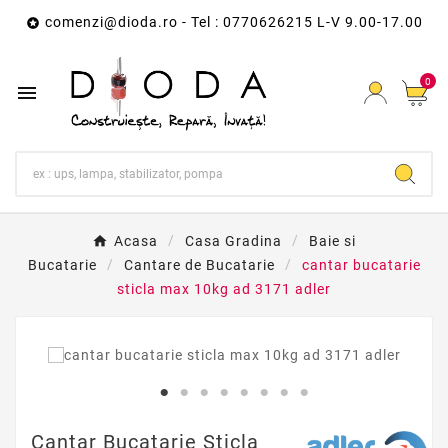
comenzi@dioda.ro
- Tel : 0770626215 L-V 9.00-17.00

0

Acasa
Casa Gradina
Baie si
Bucatarie
Cantare de Bucatarie
cantar bucatarie
sticla max 10kg ad 3171 adler
Cantar Bucatarie Sticla