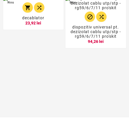
Nou
Nou




decablator
23,92 lei
dispozitiv universal pt.
dezizolat cablu utp/stp -
rg59/6/7/11 pro'skit
94,26 lei