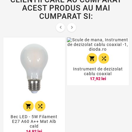
ACEST PRODUS AU MAI
CUMPARAT SI:




Instrument de dezizolat
cablu coaxial
17,92 lei


Bec LED - 5W Filament
E27 A60 A++ Mat Alb
cald
14,92 lei