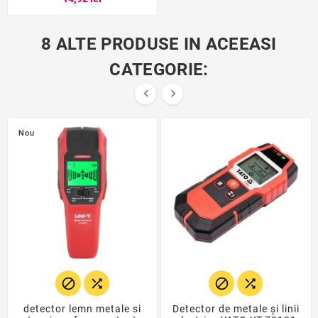
8 ALTE PRODUSE IN ACEEASI
CATEGORIE:


Nou




detector lemn metale si
Detector de metale și linii