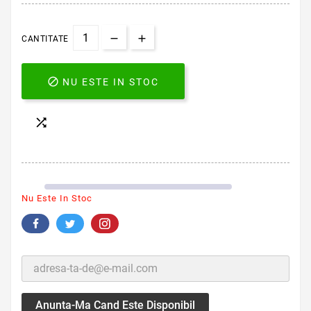
CANTITATE

NU ESTE IN STOC

Nu Este In Stoc
Anunta-Ma Cand Este Disponibil