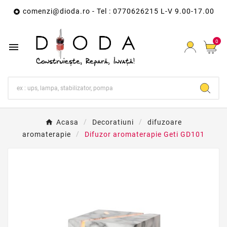
comenzi@dioda.ro
- Tel : 0770626215 L-V 9.00-17.00

0

Acasa
Decoratiuni
difuzoare
aromaterapie
Difuzor aromaterapie Geti GD101