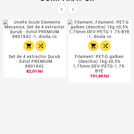






Set de 4 extractor Șurub
Filament: PET-G galben
- Extol PREMIUM
(deschis) 1kg ±0,5%
8801842
1,75mm DEV-PETG-1.75-
BYE
82,01 lei
151,60 lei