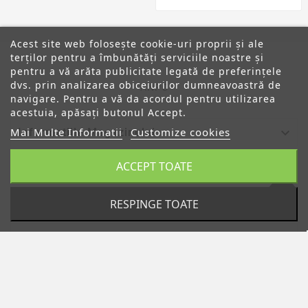
Acest site web folosește cookie-uri proprii și ale
terților pentru a îmbunătăți serviciile noastre și
pentru a vă arăta publicitate legată de preferințele
dvs. prin analizarea obiceiurilor dumneavoastră de
ANPC
navigare. Pentru a vă da acordul pentru utilizarea
acestuia, apăsați butonul Accept.
Mai Multe Informatii
Customize cookies

Informatiile Magazinului
ACCEPT TOATE

Categorii

Despre Noi
RESPINGE TOATE

Contul Tau
© 2019 - Ecommerce Software By PrestaShop™