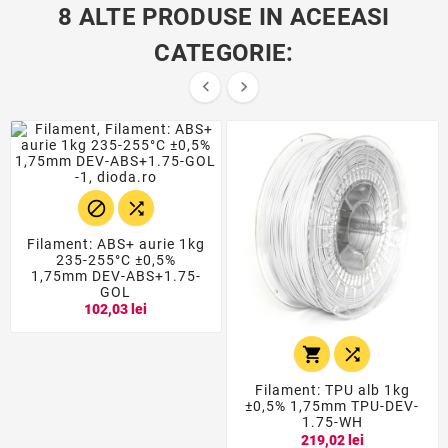
8 ALTE PRODUSE IN ACEEASI
CATEGORIE:




Filament: ABS+ aurie 1kg
235-255°C ±0,5%
1,75mm DEV-ABS+1.75-
GOL
102,03 lei


Filament: TPU alb 1kg
±0,5% 1,75mm TPU-DEV-
1.75-WH
219,02 lei