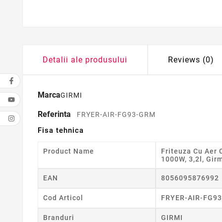
Detalii ale produsului
Reviews (0)
Marca
GIRMI
Referinta
FRYER-AIR-FG93-GRM
Fisa tehnica
Product Name
Friteuza Cu Aer
1000W, 3,2l, Gir
EAN
8056095876992
Cod Articol
FRYER-AIR-FG9
Branduri
GIRMI