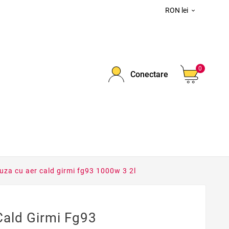
RON lei

0
Conectare
euza cu aer cald girmi fg93 1000w 3 2l
Cald Girmi Fg93