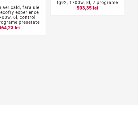



fg92, 1700w, 8l, 7 programe
u aer cald, fara ulei
503,35 lei


cecofry experience
700w, 6l, control
 programe presetate
464,23 lei
b