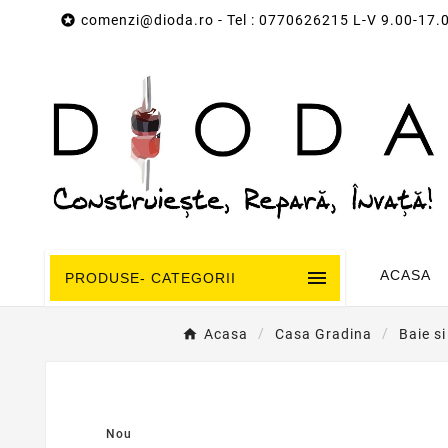

comenzi@dioda.ro
- Tel : 0770626215 L-V 9.00-17.

ACASA
PRODUSE- CATEGORII
Acasa
Casa Gradina
Baie s
Nou