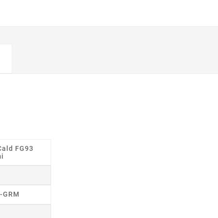
 Cald FG93
mi
3-GRM