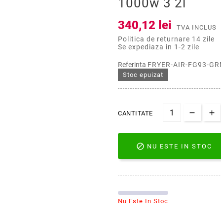
1000w 3 2l
340,12 lei
TVA INCLUS
Politica de returnare 14 zile
Se expediaza in 1-2 zile
Referinta
FRYER-AIR-FG93-G
Stoc epuizat
CANTITATE

NU ESTE IN STOC
Nu Este In Stoc