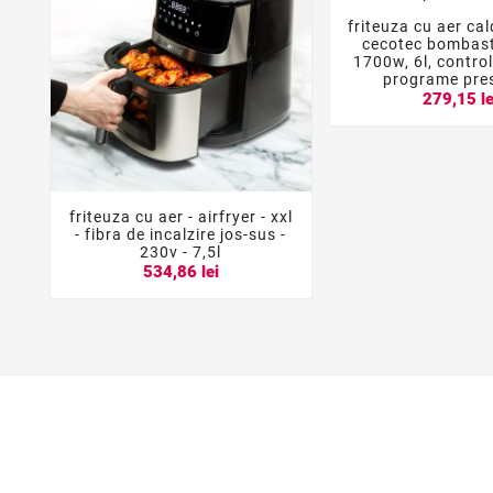
friteuza cu aer cald


cecotec bombast
1700w, 6l, control
programe pre
279,15 le
friteuza cu aer - airfryer - xxl



- fibra de incalzire jos-sus -
230v - 7,5l
534,86 lei