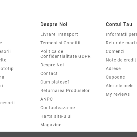
Despre Noi
Contul Tau
Livrare Transport
Informatii per
e
Termeni si Conditii
Retur de marf
sorii
Politica de
Comenzi
Confidentialitate GDPR
elte
Note de credit
Despre Noi
rototip
Adrese
Contact
na
Cupoane
Cum platesc?
ri
Alertele mele
Returnarea Produselor
My reviews
ANPC
cesorii
Contacteaza-ne
Harta site-ului
Magazine