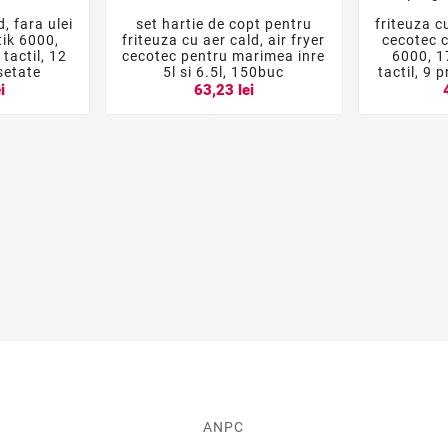
, fara ulei
set hartie de copt pentru
friteuza c





ik 6000,
friteuza cu aer cald, air fryer
cecotec 
 tactil, 12
cecotec pentru marimea inre
6000, 1
setate
5l si 6.5l, 150buc
tactil, 9
i
63,23 lei
ANPC