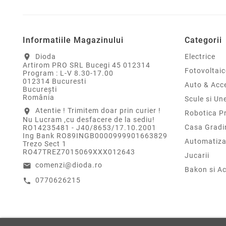
Informatiile Magazinului
Categorii
Dioda
Electrice
location_on
Artirom PRO SRL Bucegi 45 012314
Fotovoltaic
Program : L-V 8.30-17.00
012314 Bucuresti
Auto & Acce
Bucureşti
România
Scule si Un
Atentie ! Trimitem doar prin curier !
location_on
Robotica P
Nu Lucram ,cu desfacere de la sediu!
Casa Gradi
RO14235481 - J40/8653/17.10.2001
Ing Bank RO89INGB0000999901663829
Automatiza
Trezo Sect 1
RO47TREZ7015069XXX012643
Jucarii
comenzi@dioda.ro
email
Bakon si Ac
0770626215
call