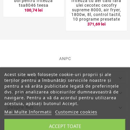
bol pentru friteuza
friteuza cu aer cald fara
tsa8046 teesa
ulei cecotec cecofry
supreme 8000, air fryer,
100,74 lei
1800w, 8l, control tactil,
10 programe presetate
371,69 lei
ANPC
Acest site web folosește cookie-uri proprii și ale

Informatiile Magazinului
terților pentru a îmbunătăți serviciile noastre și
pentru a vă arăta publicitate legată de preferințele
dvs. prin analizarea obiceiurilor dumneavoastră de

Categorii
navigare. Pentru a vă da acordul pentru utilizarea
acestuia, apăsați butonul Accept.

Despre Noi
Mai Multe Informatii
Customize cookies

Contul Tau
ACCEPT TOATE