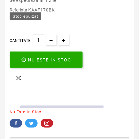
Se expediaza in 1 zile
Referinta
KAAF170BK
Stoc epuizat
CANTITATE

NU ESTE IN STOC

Nu Este In Stoc