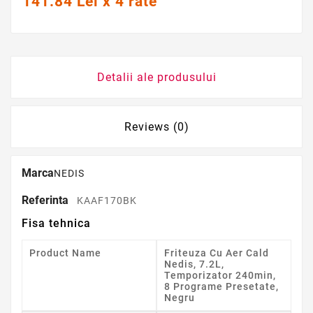
141.84 Lei x 4 rate
Detalii ale produsului
Reviews (0)
Marca
NEDIS
Referinta
KAAF170BK
Fisa tehnica
Product Name
Friteuza Cu Aer Cald
Nedis, 7.2L,
Temporizator 240min,
8 Programe Presetate,
Negru