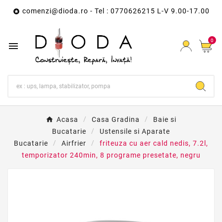
comenzi@dioda.ro
- Tel : 0770626215 L-V 9.00-17.00

0

Acasa
Casa Gradina
Baie si
Bucatarie
Ustensile si Aparate
Bucatarie
Airfrier
friteuza cu aer cald nedis, 7.2l,
temporizator 240min, 8 programe presetate, negru