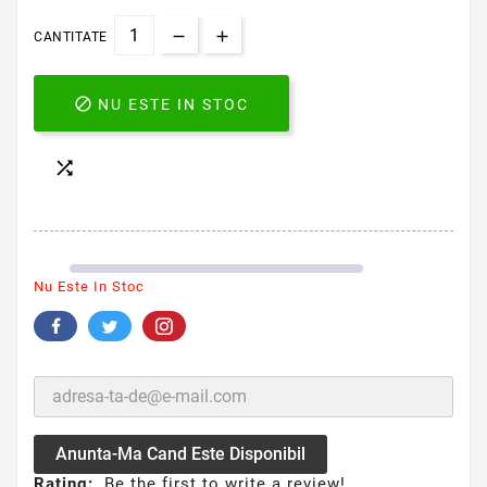
CANTITATE

NU ESTE IN STOC

Nu Este In Stoc
Anunta-Ma Cand Este Disponibil
Rating:
Be the first to write a review!