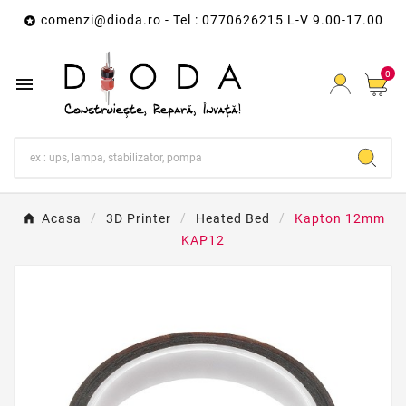
comenzi@dioda.ro
- Tel : 0770626215 L-V 9.00-17.00

0

Acasa
3D Printer
Heated Bed
Kapton 12mm
KAP12