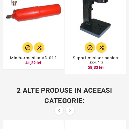




Minibormasina AD-012
Suport minibormasina
DS-010
41,22 lei
58,33 lei
2 ALTE PRODUSE IN ACEEASI
CATEGORIE:

