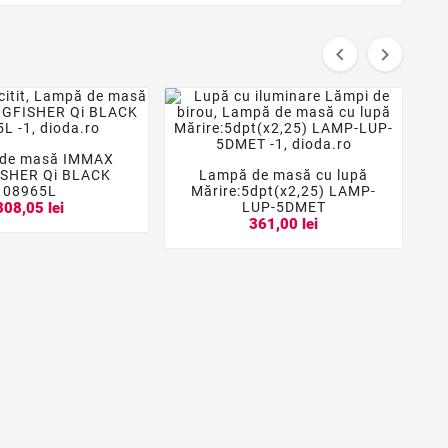


de masă IMMAX


SHER Qi BLACK
Lampă de masă cu lupă



08965L
Mărire:5dpt(x2,25) LAMP-
LUP-5DMET
308,05 lei
361,00 lei