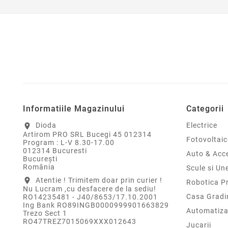
Informatiile Magazinului
Categorii
Dioda
Electrice
location_on
Artirom PRO SRL Bucegi 45 012314
Fotovoltaic
Program : L-V 8.30-17.00
012314 Bucuresti
Auto & Acce
Bucureşti
România
Scule si Un
Atentie ! Trimitem doar prin curier !
location_on
Robotica P
Nu Lucram ,cu desfacere de la sediu!
Casa Gradi
RO14235481 - J40/8653/17.10.2001
Ing Bank RO89INGB0000999901663829
Automatiza
Trezo Sect 1
RO47TREZ7015069XXX012643
Jucarii