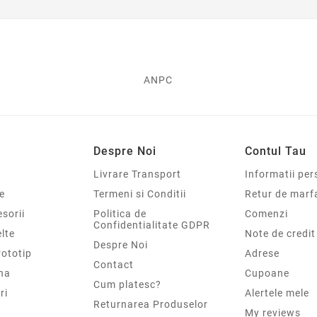
ANPC
Despre Noi
Contul Tau
Livrare Transport
Informatii per
e
Termeni si Conditii
Retur de marf
sorii
Politica de
Comenzi
Confidentialitate GDPR
elte
Note de credit
Despre Noi
rototip
Adrese
Contact
na
Cupoane
Cum platesc?
ri
Alertele mele
Returnarea Produselor
My reviews