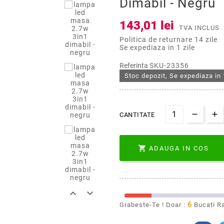
Dimabil - Negru
143,01 lei
TVA INCLUS
Politica de returnare 14 zile
Se expediaza in 1 zile
Referinta
SKU-23356
Stoc depozit, Se expediaza in 
CANTITATE

ADAUGA IN COS


6
Grabeste-Te ! Doar :
Bucati R