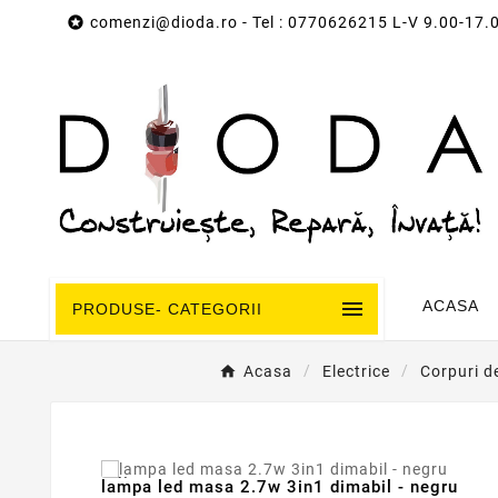

comenzi@dioda.ro
- Tel : 0770626215 L-V 9.00-17.

ACASA
PRODUSE- CATEGORII
Acasa
Electrice
Corpuri d
Nou
lampa led masa 2.7w 3in1 dimabil - negru