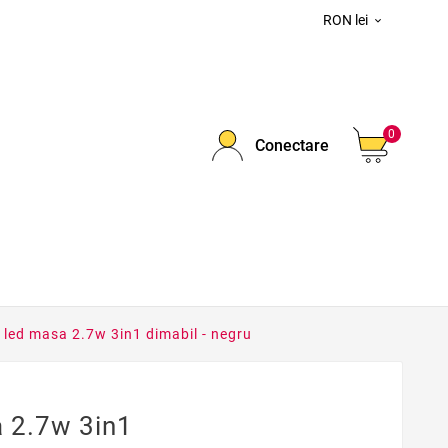
RON lei

0
Conectare
led masa 2.7w 3in1 dimabil - negru
 2.7w 3in1