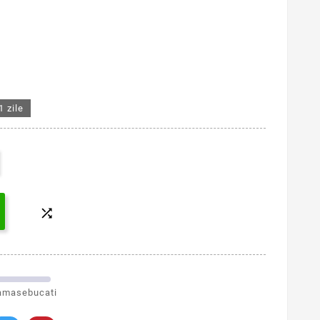
1 zile

amasebucati