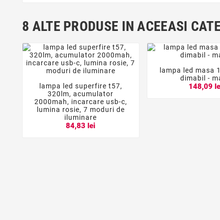
8 ALTE PRODUSE IN ACEEASI CAT
lampa led masa 


dimabil - m
lampa led superfire t57,
148,09 le



320lm, acumulator
2000mah, incarcare usb-c,
lumina rosie, 7 moduri de
iluminare
84,83 lei