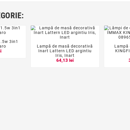
EGORIE:
1.5w 3in1

aro
Lampă de masă decorativă
Lampă 




Inart Lattern LED argintiu
KINGFI
i
Iris, Inart
64,13 lei