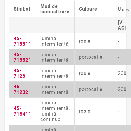
Mod de
Simbol
Culoare
U
alim
semnalizare
[V
AC]
45-
lumină
roşie
-
713311
intermitentă
45-
lumină
portocalie
-
713321
intermitentă
45-
lumină
roşie
230
712311
intermitentă
45-
lumină
portocalie
230
712321
intermitentă
lumină
45-
intermitentă,
roşie
-
716411
lumină
continuă
lumină