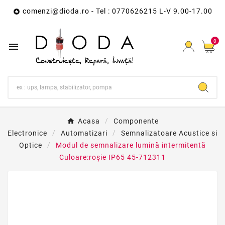
comenzi@dioda.ro
- Tel : 0770626215 L-V 9.00-17.00

0

Acasa
Componente
Electronice
Automatizari
Semnalizatoare Acustice si
Optice
Modul de semnalizare lumină intermitentă
Culoare:roşie IP65 45-712311