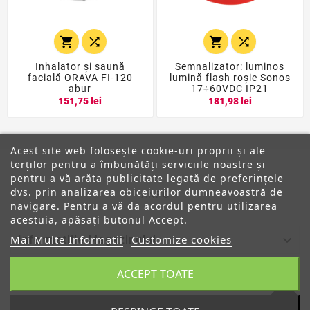




Inhalator și saună
Semnalizator: luminos
facială ORAVA FI-120
lumină flash roşie Sonos
abur
17÷60VDC IP21
151,75 lei
181,98 lei
Acest site web folosește cookie-uri proprii și ale
terților pentru a îmbunătăți serviciile noastre și
pentru a vă arăta publicitate legată de preferințele
dvs. prin analizarea obiceiurilor dumneavoastră de
ANPC
navigare. Pentru a vă da acordul pentru utilizarea
acestuia, apăsați butonul Accept.
Mai Multe Informatii
Customize cookies

Informatiile Magazinului
ACCEPT TOATE

Categorii