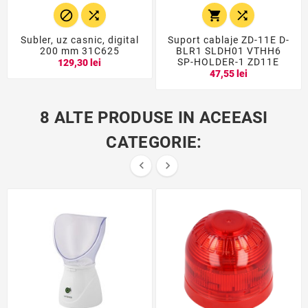




Subler, uz casnic, digital
Suport cablaje ZD-11E D-
200 mm 31C625
BLR1 SLDH01 VTHH6
SP-HOLDER-1 ZD11E
129,30 lei
47,55 lei
8 ALTE PRODUSE IN ACEEASI
CATEGORIE:

