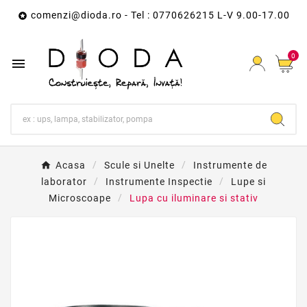
comenzi@dioda.ro
- Tel : 0770626215 L-V 9.00-17.00

0

Acasa
Scule si Unelte
Instrumente de
laborator
Instrumente Inspectie
Lupe si
Microscoape
Lupa cu iluminare si stativ