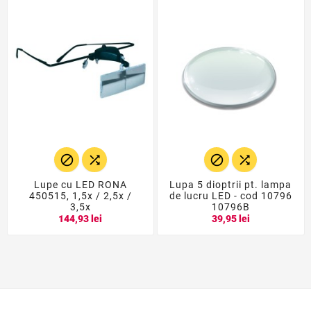




Lupe cu LED RONA
Lupa 5 dioptrii pt. lampa
450515, 1,5x / 2,5x /
de lucru LED - cod 10796
3,5x
10796B
144,93 lei
39,95 lei