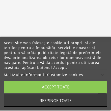
Acest site web folosește cookie-uri proprii și ale
terților pentru a îmbunătăți serviciile noastre și
pentru a vă arăta publicitate legată de preferințele
dvs. prin analizarea obiceiurilor dumneavoastră de
ANPC
navigare. Pentru a vă da acordul pentru utilizarea
acestuia, apăsați butonul Accept.

Informatiile Magazinului
Mai Multe Informatii
Customize cookies
ACCEPT TOATE

Categorii

Despre Noi
RESPINGE TOATE