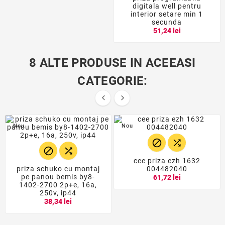
digitala well pentru
interior setare min 1
secunda
51,24 lei
8 ALTE PRODUSE IN ACEEASI
CATEGORIE:


Nou
Nou




cee priza ezh 1632
priza schuko cu montaj
004482040
pe panou bemis by8-
61,72 lei
1402-2700 2p+e, 16a,
250v, ip44
38,34 lei