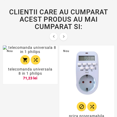
CLIENTII CARE AU CUMPARAT
ACEST PRODUS AU MAI
CUMPARAT SI:


Nou
Nou


telecomanda universala
8 in 1 philips
71,23 lei


priza programabila