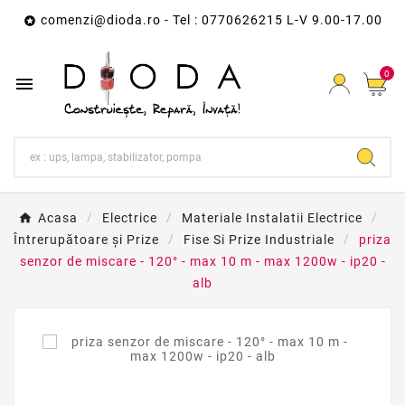
comenzi@dioda.ro
- Tel : 0770626215 L-V 9.00-17.00

0

Acasa
Electrice
Materiale Instalatii Electrice
Întrerupătoare și Prize
Fise Si Prize Industriale
priza
senzor de miscare - 120° - max 10 m - max 1200w - ip20 -
alb