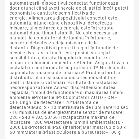
automatizarii, dispozitivul conectat functioneaza
doar atunci când aveti nevoie de el, astfel încât puteti
economisi o cantitate semnificativa de
energie. Alimentarea dispozitivului conectat este
automata, atunci când dispozitivul detecteaza
miscare, alimentarea cu energie este întrerupta
automat dupa timpul stabilit. Nu este necesar sa
ajungeti la comutatorul de lumina în întuneric,
senzorul detecteaza deja miscarea de la
distanta. Dispozitivul poate fi reglat în functie de
nevoile dvs., astfel încât este posibil sa reglati
sensibilitatea, durata timpului de comutare si
masurarea luminii ambientale.Atentie: Asigurati-va ca
instalati în conformitate cu protectia IP! Nu depasiti
capacitatea maxima de încarcare! Producatorul si
distribuitorul nu îsi asuma nicio responsabilitate
pentru daune si vatamari rezultate din instalarea
necorespunzatoare!Aspect discretSensibilitatea
reglabila, timpul de functionare si masurarea luminii
ambientaleProtectie IP20Comutator AUTO - ON -
OFF Unghi de detectare:120°Distanta de
detectare:Max. 2 - 10 metriDurata de iluminare:10 sec
- 10 minSursa de energie:Unitate senzor de miscare:
220 - 240 V AC, 50/60 HzCapacitate maxima de
încarcare:1200 WDetectarea luminii ambientale:10 -
2000 LuxProtectie:IP20 (interior)Marimea:103 x 50 x
60 mmMaterial:PlasticCuloare:albGreutate:~100 g