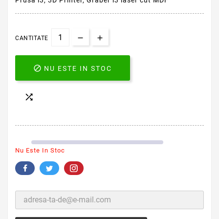
Prusa i3, 3D Printer, Graber i3 laser cut MDF
CANTITATE

NU ESTE IN STOC

Nu Este In Stoc