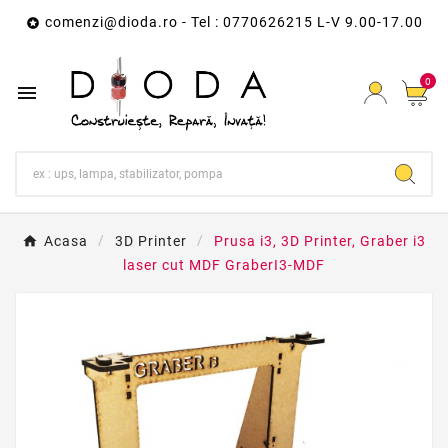
comenzi@dioda.ro
- Tel : 0770626215 L-V 9.00-17.00

0

Acasa
3D Printer
Prusa i3, 3D Printer, Graber i3
laser cut MDF GraberI3-MDF