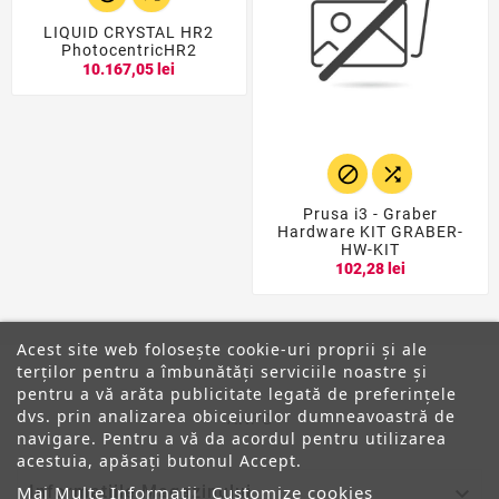
LIQUID CRYSTAL HR2
PhotocentricHR2
10.167,05 lei


Prusa i3 - Graber
Hardware KIT GRABER-
HW-KIT
102,28 lei
Acest site web folosește cookie-uri proprii și ale
terților pentru a îmbunătăți serviciile noastre și
pentru a vă arăta publicitate legată de preferințele
dvs. prin analizarea obiceiurilor dumneavoastră de
ANPC
navigare. Pentru a vă da acordul pentru utilizarea
acestuia, apăsați butonul Accept.

Informatiile Magazinului
Mai Multe Informatii
Customize cookies