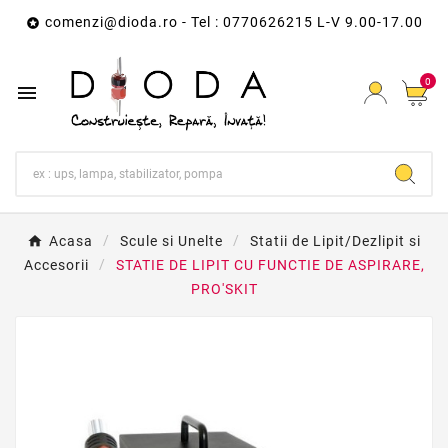
comenzi@dioda.ro
- Tel : 0770626215 L-V 9.00-17.00

0

Acasa
Scule si Unelte
Statii de Lipit/Dezlipit si
Accesorii
STATIE DE LIPIT CU FUNCTIE DE ASPIRARE,
PRO'SKIT