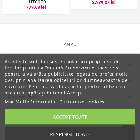
LUT0070
2.570,27 lei
779,68 lei
ANPC
Acest site web folosește cookie-uri proprii și ale

Informatiile Magazinului
terților pentru a îmbunătăți serviciile noastre și
pentru a vă arăta publicitate legată de preferințele
dvs. prin analizarea obiceiurilor dumneavoastră de

Categorii
navigare. Pentru a vă da acordul pentru utilizarea
acestuia, apăsați butonul Accept.

Despre Noi
Mai Multe Informatii
Customize cookies

Contul Tau
ACCEPT TOATE
RESPINGE TOATE
© 2019 - Ecommerce Software By PrestaShop™