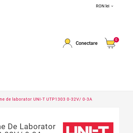
RON lei

0
Conectare
une de laborator UNI-T UTP1303 0-32V/ 0-3A
ne De Laborator