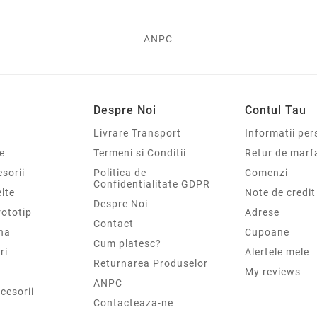
ANPC
Despre Noi
Contul Tau
Livrare Transport
Informatii per
e
Termeni si Conditii
Retur de marf
sorii
Politica de
Comenzi
Confidentialitate GDPR
elte
Note de credit
Despre Noi
rototip
Adrese
Contact
na
Cupoane
Cum platesc?
ri
Alertele mele
Returnarea Produselor
My reviews
ANPC
cesorii
Contacteaza-ne