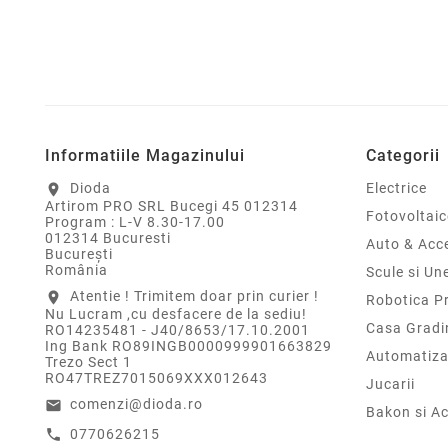
Informatiile Magazinului
Categorii
Dioda
Electrice
location_on
Artirom PRO SRL Bucegi 45 012314
Fotovoltaic
Program : L-V 8.30-17.00
012314 Bucuresti
Auto & Acce
Bucureşti
România
Scule si Un
Atentie ! Trimitem doar prin curier !
location_on
Robotica P
Nu Lucram ,cu desfacere de la sediu!
Casa Gradi
RO14235481 - J40/8653/17.10.2001
Ing Bank RO89INGB0000999901663829
Automatiza
Trezo Sect 1
RO47TREZ7015069XXX012643
Jucarii
comenzi@dioda.ro
email
Bakon si Ac
0770626215
call