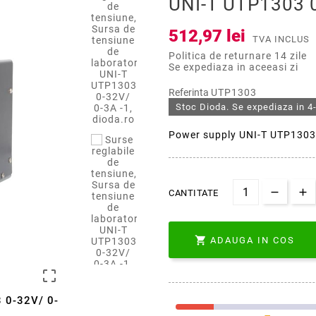
UNI-T UTP1303 
512,97 lei
TVA INCLUS
Politica de returnare 14 zile
Se expediaza in aceeasi zi
Referinta
UTP1303
Stoc Dioda. Se expediaza in 4-
Power supply UNI-T UTP1303
CANTITATE

ADAUGA IN COS

3 0-32V/ 0-