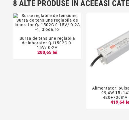
8 ALTE PRODUSE IN ACEEASI CAT
Sursa de tensiune reglabila



de laborator QJ1502C 0-
15V/ 0-2A
280,65 lei
Alimentator: puls


99,4W 15÷1
420÷700mA 
419,64 le