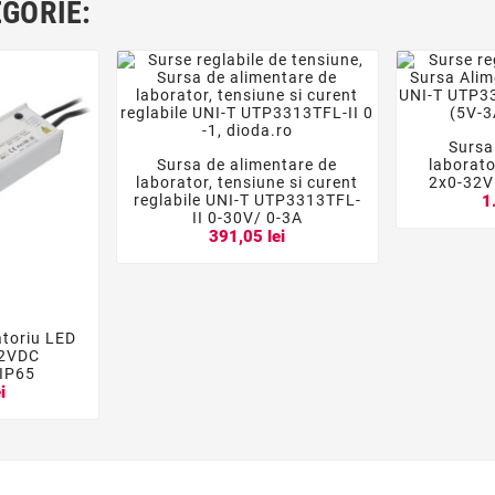
EGORIE:
Sursa

Sursa de alimentare de
laborat



laborator, tensiune si curent
2x0-32V 
reglabile UNI-T UTP3313TFL-
1
II 0-30V/ 0-3A
391,05 lei
atoriu LED

42VDC
IP65
i