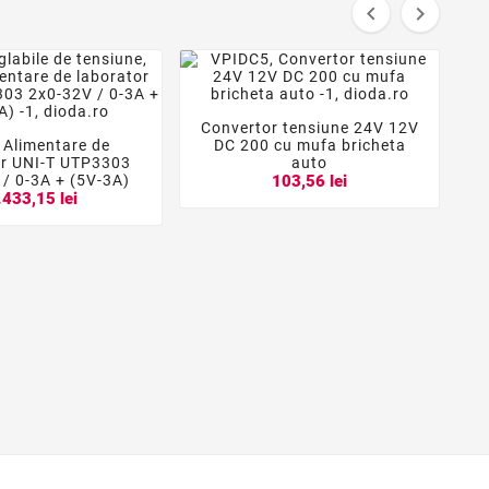


Convertor tensiune 24V 12V



 Alimentare de
DC 200 cu mufa bricheta


or UNI-T UTP3303
auto
/ 0-3A + (5V-3A)
103,56 lei
.433,15 lei
4