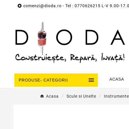

comenzi@dioda.ro
- Tel : 0770626215 L-V 9.00-17.

ACASA
PRODUSE- CATEGORII
Acasa
Scule si Unelte
Instrumente