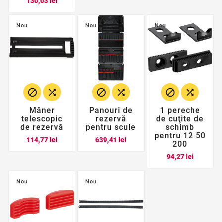
130,03 lei
Nou
Nou
Nou






Mâner
Panouri de
1 pereche
telescopic
rezervă
de cuţite de
de rezervă
pentru scule
schimb
pentru 12 50
Pret
Pret
114,77 lei
639,41 lei
200
Pret
94,27 lei
Nou
Nou