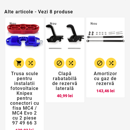
Alte articole - Vezi 8 produse
Nou
Nou
Nou






Trusa scule
Clapă
Amortizor
pentru
rabatabilă
cu gaz de
instalatii
de rezervă
rezervă
fotovoltaice
laterală
Pret
143,46 lei
Knipex
Pret
40,99 lei
pentru
conectori cu
fisa MC4 /
MC4 Evo 2
cu 2 piese
97 49 66 3
Pret