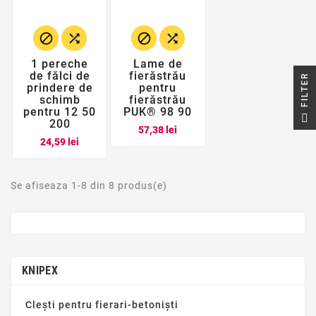




1 pereche
Lame de
de fălci de
fierăstrău
R
prindere de
pentru
schimb
fierăstrău
pentru 12 50
PUK® 98 90
F
I
L
T
E
200
Pret
57,38 lei
Pret
24,59 lei
Se afiseaza 1-8 din 8 produs(e)
KNIPEX
Clești pentru fierari-betoniști