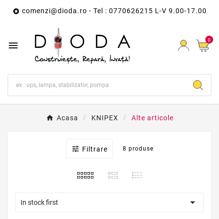
comenzi@dioda.ro
- Tel : 0770626215 L-V 9.00-17.00

0

Acasa
KNIPEX
Alte articole

Filtrare
8 produse

In stock first