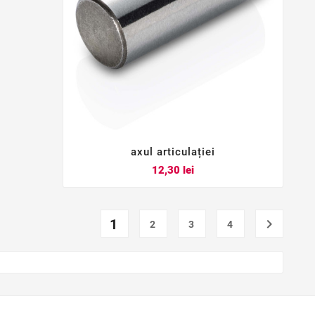
axul articulației



Pret
12,30 lei
1

2
3
4