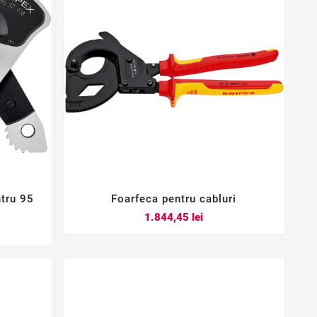
ntru 95
Foarfeca pentru cabluri



Pret
1.844,45 lei