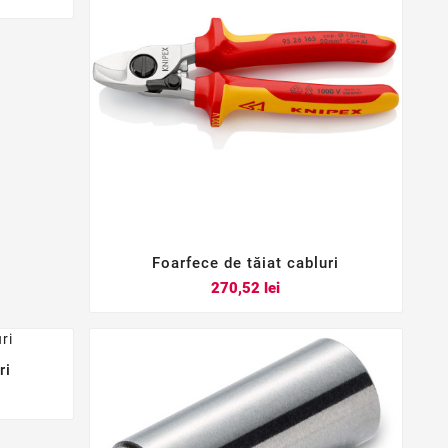
Foarfece de tăiat cabluri



Pret
270,52 lei
ri