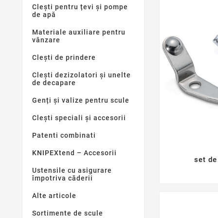
Clești pentru țevi și pompe
de apă
Materiale auxiliare pentru
vânzare
Clești de prindere
Clești dezizolatori și unelte
de decapare
Genți și valize pentru scule
Clești speciali și accesorii
Patenti combinati
KNIPEXtend – Accesorii
set de
Ustensile cu asigurare
împotriva căderii
Alte articole
Sortimente de scule