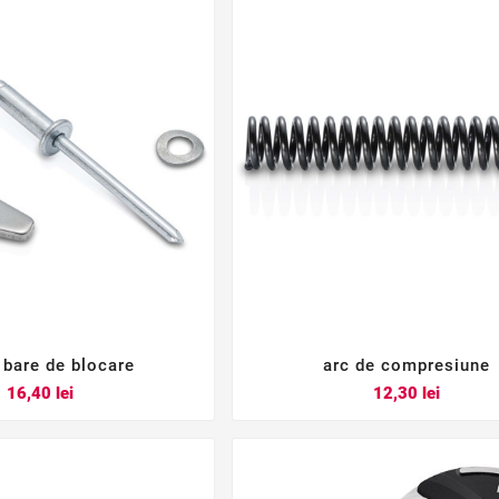
 bare de blocare
arc de compresiune






Pret
Pret
16,40 lei
12,30 lei