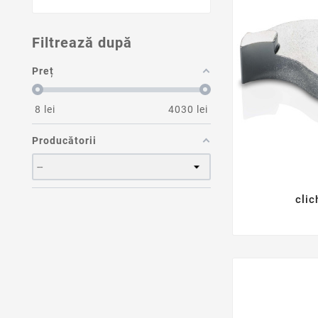
Filtrează după
Preț
8
lei
4030
lei
Producătorii
clic