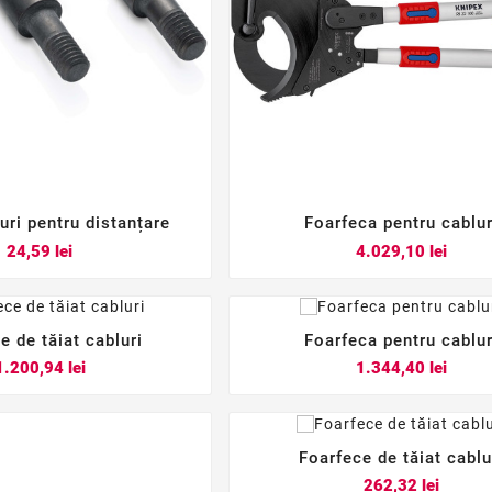
uri pentru distanțare
Foarfeca pentru cablur






Pret
Pret
24,59 lei
4.029,10 lei
e de tăiat cabluri
Foarfeca pentru cablur






Pret
Pret
1.200,94 lei
1.344,40 lei
Foarfece de tăiat cablu



Pret
262,32 lei