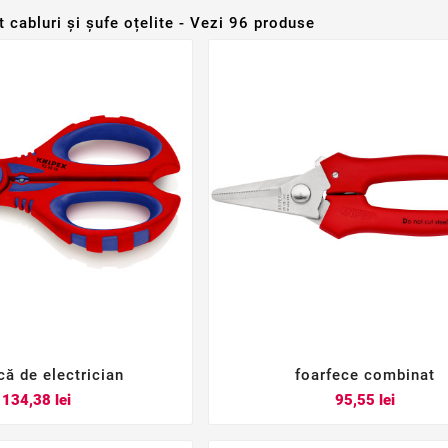
t cabluri și șufe oțelite - Vezi 96 produse
că de electrician
foarfece combinat






Pret
Pret
134,38 lei
95,55 lei