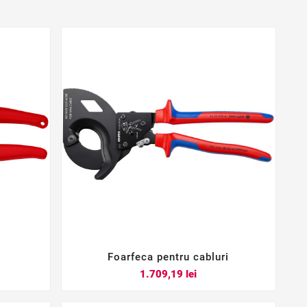
Foarfeca pentru cabluri



Pret
1.709,19 lei