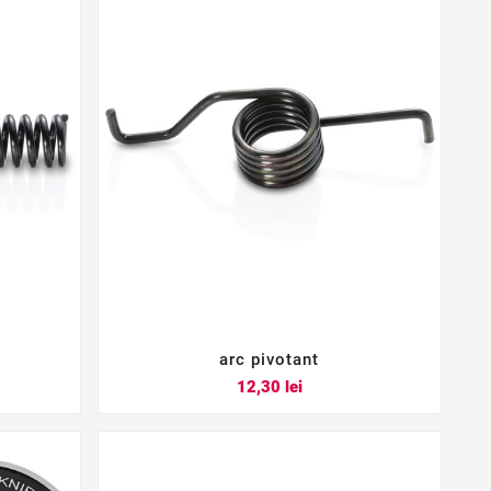
arc pivotant



Pret
12,30 lei