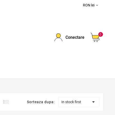
RON lei

0
Conectare

Sorteaza dupa:
In stock first