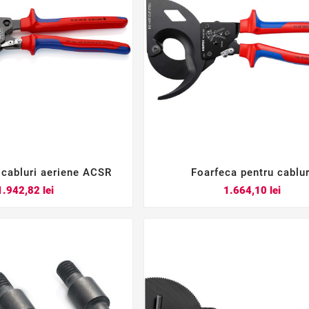
 cabluri aeriene ACSR
Foarfeca pentru cablur






Pret
Pret
1.942,82 lei
1.664,10 lei