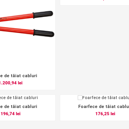
e de tăiat cabluri



Pret
1.200,94 lei
e de tăiat cabluri
Foarfece de tăiat cablu






Pret
Pret
196,74 lei
176,25 lei