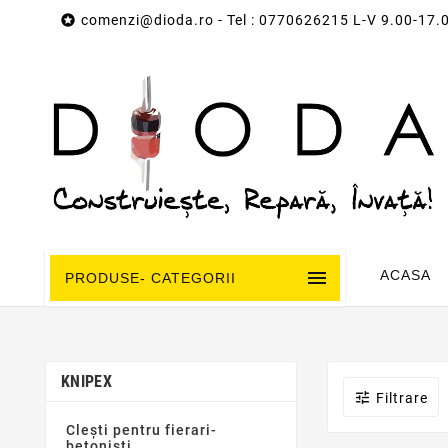

comenzi@dioda.ro
- Tel : 0770626215 L-V 9.00-17.

ACASA
PRODUSE- CATEGORII
KNIPEX

Filtrare
Clești pentru fierari-
betoniști