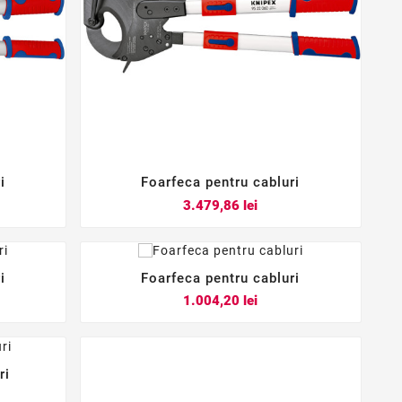
i
Foarfeca pentru cabluri



Pret
3.479,86 lei
i
Foarfeca pentru cabluri



Pret
1.004,20 lei
ri