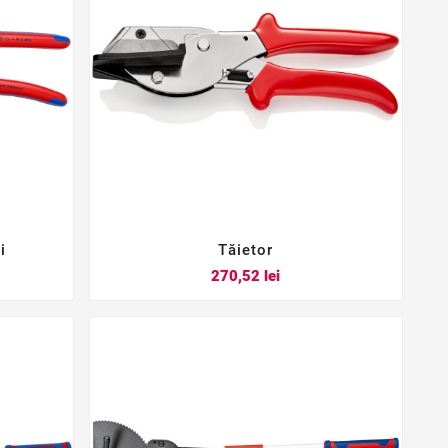
i
Tăietor



Pret
270,52 lei