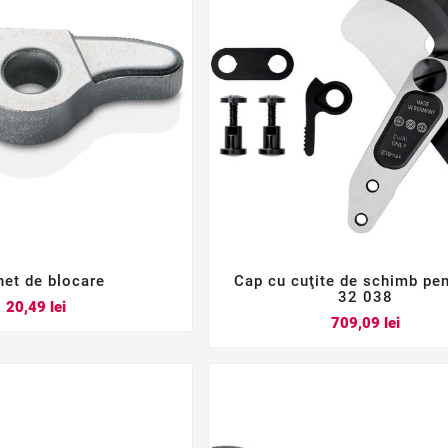
het de blocare
Cap cu cuţite de schimb pe






32 038
Pret
20,49 lei
Pret
709,09 lei