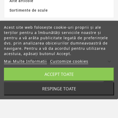
Alte articole
Sortimente de scule
Acest site web folosește cookie-uri proprii și ale
terților pentru a îmbunătăți serviciile noastre și
pentru a vă arăta publicitate legată de preferințele
dvs. prin analizarea obiceiurilor dumneavoastră de
ANPC
navigare. Pentru a vă da acordul pentru utilizarea
acestuia, apăsați butonul Accept.

Mai Multe Informatii
Customize cookies
Informatiile Magazinului
ACCEPT TOATE

Categorii

Despre Noi
RESPINGE TOATE

Contul Tau