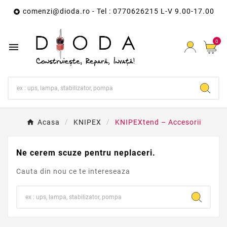
comenzi@dioda.ro
- Tel : 0770626215 L-V 9.00-17.00

0

Acasa
KNIPEX
KNIPEXtend – Accesorii
Ne cerem scuze pentru neplaceri.
Cauta din nou ce te intereseaza