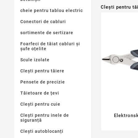
Clești pentru t
cheie pentru tablou electric
Conectori de cabluri
sortimente de sertizare
Foarfeci de tăiat cabluri și
șufe oțelite
Scule izolate
Clești pentru tăiere
Pensete de precizie
Tăietoare de țevi
Clești pentru cuie
Elektrons
Clești pentru inele de
siguranță
Clești autoblocanți