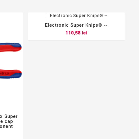
Electronic Super Knips® --



Pret
110,58 lei
ex Super
re cap
ponent