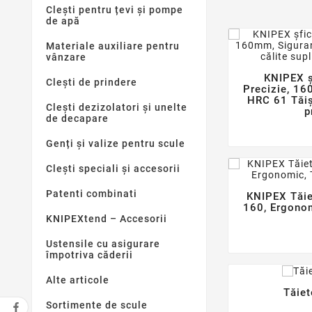
Clești pentru țevi și pompe
de apă
Materiale auxiliare pentru
vânzare
KNIPEX ș
Clești de prindere
Precizie, 16
HRC 61 Tăiș
Clești dezizolatori și unelte
p
de decapare
Genți și valize pentru scule
Clești speciali și accesorii
Patenti combinati
KNIPEX Tăie
160, Ergonom
KNIPEXtend – Accesorii
Ustensile cu asigurare
împotriva căderii
Alte articole
Tăiet
Sortimente de scule