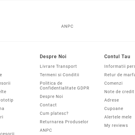
ANPC
Despre Noi
Contul Tau
Livrare Transport
Informatii per
e
Termeni si Conditii
Retur de marf
sorii
Politica de
Comenzi
Confidentialitate GDPR
elte
Note de credit
Despre Noi
rototip
Adrese
Contact
na
Cupoane
Cum platesc?
ri
Alertele mele
Returnarea Produselor
My reviews
ANPC
cesorii