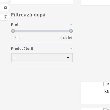
Filtrează după
Preț
12
lei
943
lei
Producătorii
KN