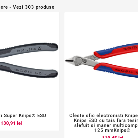
ăiere - Vezi 303 produse
ki Super Knips® ESD
Cleste sfic electronisti Knip






Knips ESD cu tais fara tesi
Pret
130,91 lei
slefuit si maner multicom
125 mmKnips®
Pret