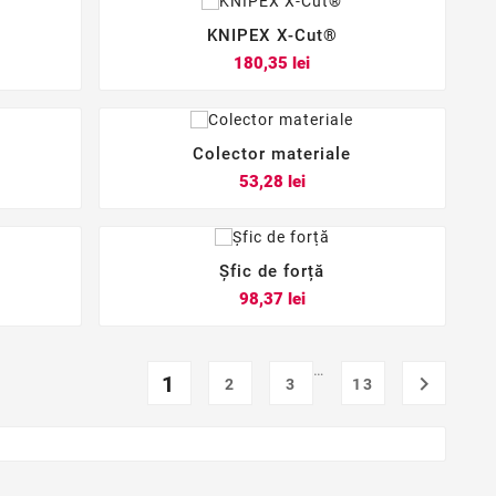
KNIPEX X-Cut®



Pret
180,35 lei
Colector materiale



Pret
53,28 lei
Șfic de forță



Pret
98,37 lei
…
1

2
3
13