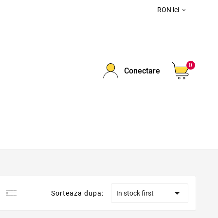
RON lei

0
Conectare

Sorteaza dupa:
In stock first