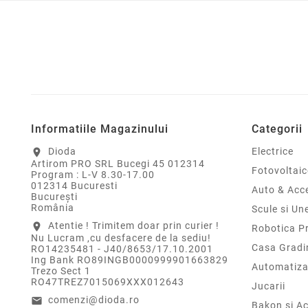
Informatiile Magazinului
Categorii
Dioda
Electrice
location_on
Artirom PRO SRL Bucegi 45 012314
Fotovoltaic
Program : L-V 8.30-17.00
012314 Bucuresti
Auto & Acce
Bucureşti
România
Scule si Un
Atentie ! Trimitem doar prin curier !
location_on
Robotica P
Nu Lucram ,cu desfacere de la sediu!
Casa Gradi
RO14235481 - J40/8653/17.10.2001
Ing Bank RO89INGB0000999901663829
Automatiza
Trezo Sect 1
RO47TREZ7015069XXX012643
Jucarii
comenzi@dioda.ro
email
Bakon si Ac