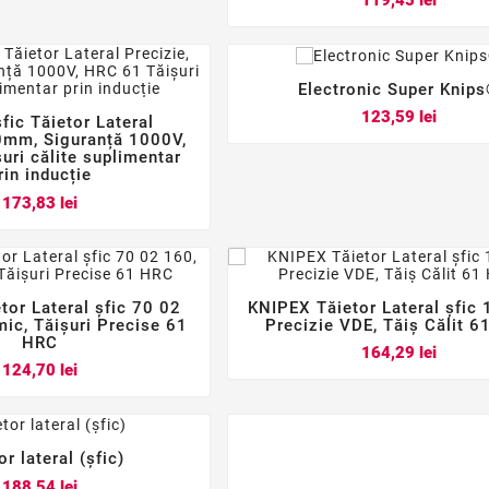
119,45 lei
Electronic Super Knip



Pret
123,59 lei
fic Tăietor Lateral



0mm, Siguranță 1000V,
uri călite suplimentar
rin inducție
Pret
173,83 lei
tor Lateral șfic 70 02
KNIPEX Tăietor Lateral șfic






ic, Tăișuri Precise 61
Precizie VDE, Tăiș Călit 
HRC
Pret
164,29 lei
Pret
124,70 lei
or lateral (șfic)



Pret
188,54 lei