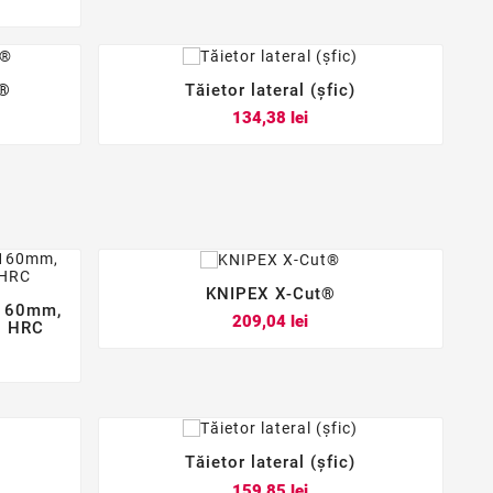
s®
Tăietor lateral (șfic)



Pret
134,38 lei
KNIPEX X-Cut®



 160mm,
Pret
209,04 lei
61 HRC
Tăietor lateral (șfic)



Pret
159,85 lei