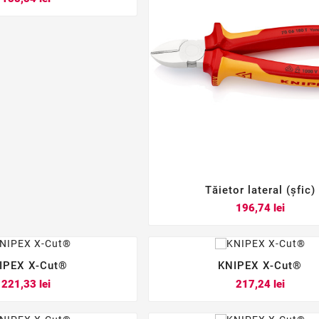
Tăietor lateral (șfic)



Pret
196,74 lei
IPEX X-Cut®
KNIPEX X-Cut®






Pret
Pret
221,33 lei
217,24 lei