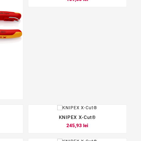
KNIPEX X-Cut®



Pret
245,93 lei