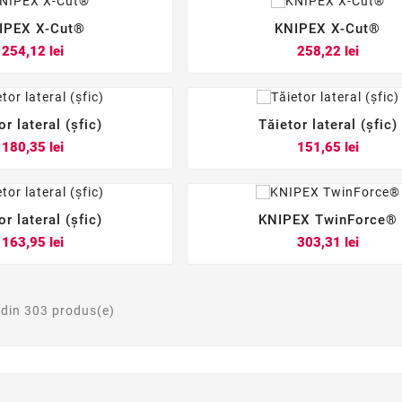
IPEX X-Cut®
KNIPEX X-Cut®






Pret
Pret
254,12 lei
258,22 lei
or lateral (șfic)
Tăietor lateral (șfic)






Pret
Pret
180,35 lei
151,65 lei
or lateral (șfic)
KNIPEX TwinForce®






Pret
Pret
163,95 lei
303,31 lei
 din 303 produs(e)