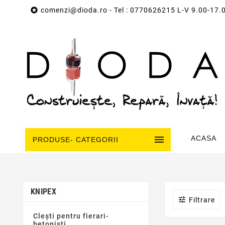

comenzi@dioda.ro
- Tel : 0770626215 L-V 9.00-17.

ACASA
PRODUSE- CATEGORII
KNIPEX

Filtrare
Clești pentru fierari-
betoniști