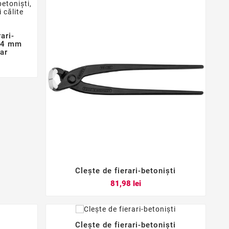
ari-
2,4 mm
tar
Clește de fierari-betoniști



Pret
81,98 lei
Clește de fierari-betoniști