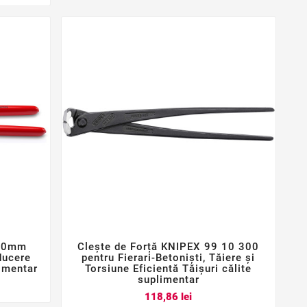
300mm
Clește de Forță KNIPEX 99 10 300



ducere
pentru Fierari-Betoniști, Tăiere și
limentar
Torsiune Eficientă Tăișuri călite
suplimentar
Pret
118,86 lei