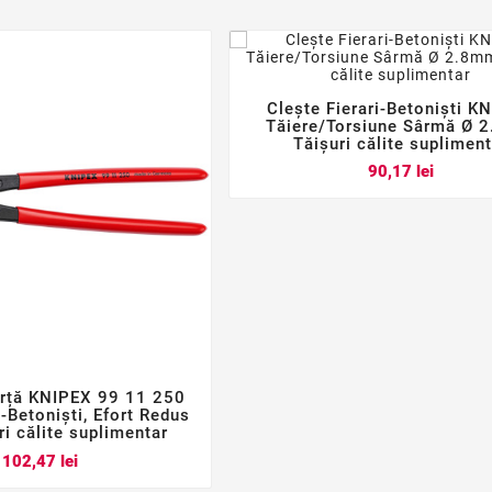
Clește Fierari-Betoniști K



Tăiere/Torsiune Sârmă Ø 
Tăișuri călite suplimen
Pret
90,17 lei
orță KNIPEX 99 11 250



i-Betoniști, Efort Redus
i călite suplimentar
Pret
102,47 lei