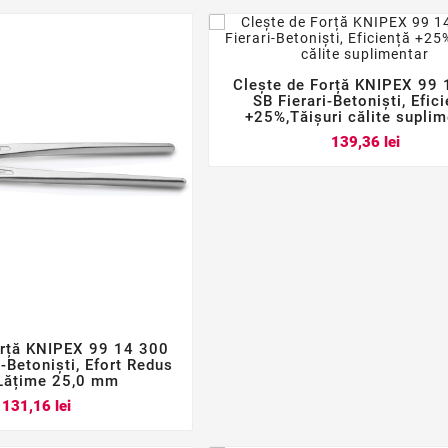
Clește de Forță KNIPEX 99 



SB Fierari-Betoniști, Efic
+25%,Tăișuri călite suplim
Pret
139,36 lei
orță KNIPEX 99 14 300



i-Betoniști, Efort Redus
Lățime 25,0 mm
Pret
131,16 lei