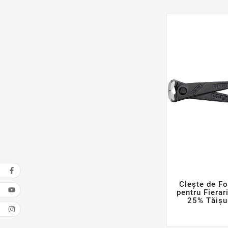
Clește de F
pentru Fierar
25% Tăișur