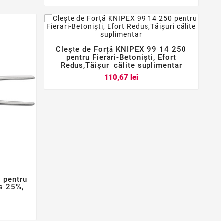
Clește de Forță KNIPEX 99 14 250



pentru Fierari-Betoniști, Efort
Redus,Tăișuri călite suplimentar
Pret
110,67 lei
 pentru
us 25%,