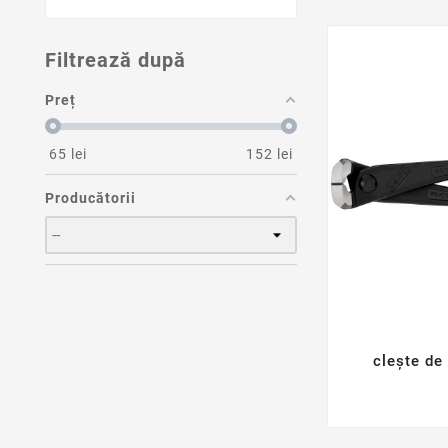
Filtrează după
Preț
65
lei
152
lei
Producătorii
clește de 