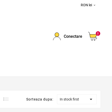
RON lei

0
Conectare

Sorteaza dupa:
In stock first