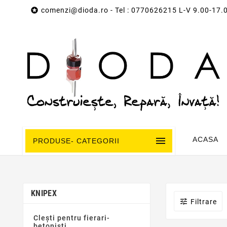

comenzi@dioda.ro
- Tel : 0770626215 L-V 9.00-17.

ACASA
PRODUSE- CATEGORII
KNIPEX

Filtrare
Clești pentru fierari-
betoniști