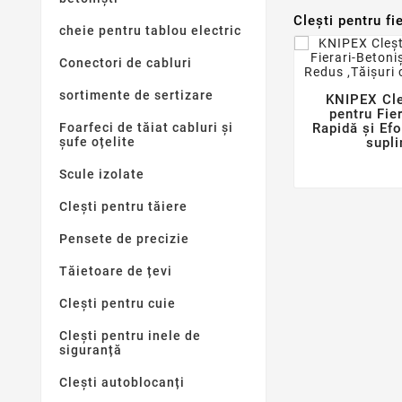
Clești pentru fi
cheie pentru tablou electric
Conectori de cabluri
sortimente de sertizare
KNIPEX Cl
pentru Fier
Foarfeci de tăiat cabluri și
Rapidă și Efo
șufe oțelite
supl
Scule izolate
Clești pentru tăiere
Pensete de precizie
Tăietoare de țevi
Clești pentru cuie
Clești pentru inele de
siguranță
Clești autoblocanți