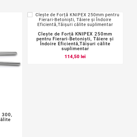
Clește de Forță KNIPEX 250mm



pentru Fierari-Betoniști, Tăiere și
Îndoire Eficientă,Tăișuri călite
suplimentar
Pret
114,50 lei
 300,
ălite