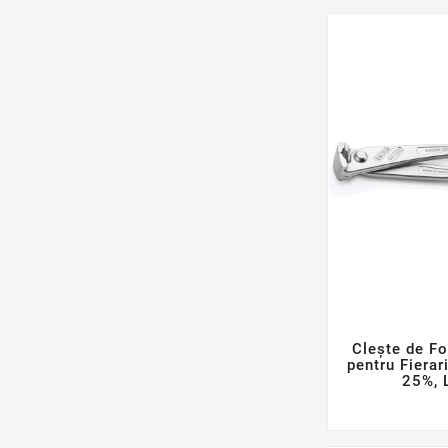
Clește de F
pentru Fierar
25%, 