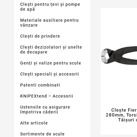
Clești pentru țevi și pompe
de apă
Materiale auxiliare pentru
vânzare
Clești de prindere
Clești dezizolatori și unelte
de decapare
Genți și valize pentru scule
Clești speciali și accesorii
Patenti combinati
KNIPEXtend – Accesorii
Ustensile cu asigurare
Clește Fie
împotriva căderii
280mm, Torsi
Tăișuri 
Alte articole
Sortimente de scule