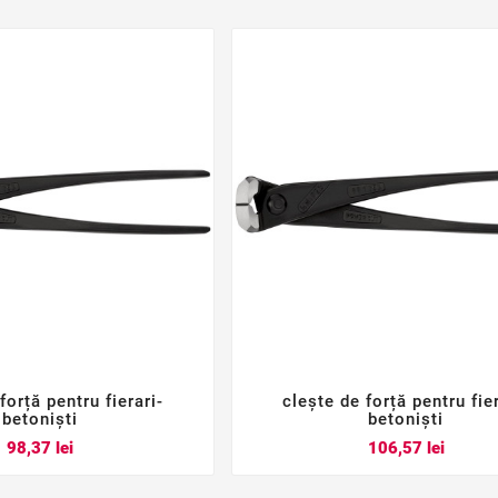
forță pentru fierari-
clește de forță pentru fier






betoniști
betoniști
Pret
Pret
98,37 lei
106,57 lei