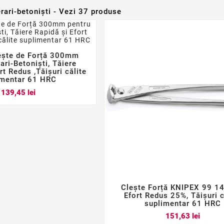
erari-betoniști - Vezi 37 produse
ește de Forță 300mm



ari-Betoniști, Tăiere
rt Redus ,Tăișuri călite
imentar 61 HRC
Pret
139,45 lei
Clește Forță KNIPEX 99 14



Efort Redus 25%, Tăișuri c
suplimentar 61 HRC
Pret
151,63 lei