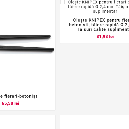
Clește KNIPEX pentru fier



betoniști, tăiere rapidă Ø 
Tăișuri călite suplimen
Pret
81,98 lei
e fierari-betoniști



Pret
65,58 lei