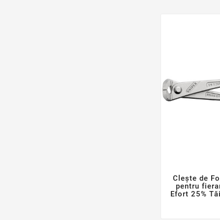
Clește de F
pentru fiera
Efort 25% Tăi