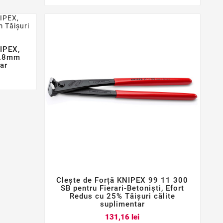
NIPEX,
2.8mm
tar
Clește de Forță KNIPEX 99 11 300



SB pentru Fierari-Betoniști, Efort
Redus cu 25% Tăișuri călite
suplimentar
Pret
131,16 lei