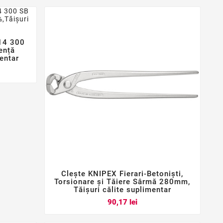
14 300
iență
entar
Clește KNIPEX Fierari-Betoniști,



Torsionare și Tăiere Sârmă 280mm,
Tăișuri călite suplimentar
Pret
90,17 lei