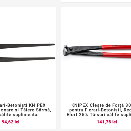
rari-Betoniști KNIPEX
KNIPEX Clește de Forță 






onare și Tăiere Sârmă,
pentru Fierari-Betoniști, Re
călite suplimentar
Efort 25% Tăișuri călite sup
Pret
Pret
94,62 lei
141,78 lei