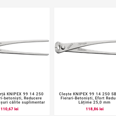
orță KNIPEX 99 14 250
Clește KNIPEX 99 14 250 SB






ri-betoniști, Reducere
Fierari-Betoniști, Efort Red
șuri călite suplimentar
Lățime 25,0 mm
Pret
Pret
110,67 lei
118,86 lei