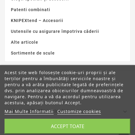
Patenti combinati
KNIPEXtend – Accesorii
Ustensile cu asigurare împotriva căderii
Alte articole
Sortimente de scule
Acest site web folosește cookie-uri proprii și ale
terților pentru a îmbunătăți serviciile noastre și
pentru a vă arăta publicitate legată de preferințele
dvs. prin analizarea obiceiurilor dumneavoastră de
ANPC
navigare. Pentru a vă da acordul pentru utilizarea
acestuia, apăsați butonul Accept.

Mai Multe Informatii
Customize cookies
Informatiile Magazinului
ACCEPT TOATE

Categorii