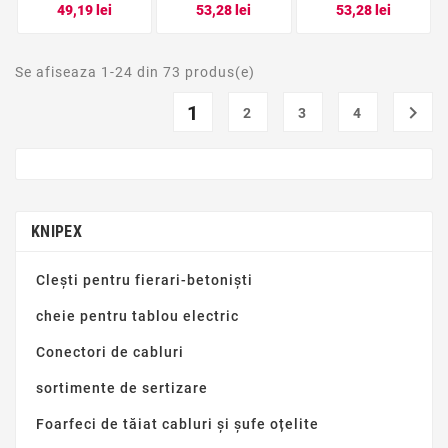
Pret
Pret
Pret
49,19 lei
53,28 lei
53,28 lei
Se afiseaza 1-24 din 73 produs(e)
1

2
3
4
KNIPEX
Clești pentru fierari-betoniști
cheie pentru tablou electric
Conectori de cabluri
sortimente de sertizare
Foarfeci de tăiat cabluri și șufe oțelite