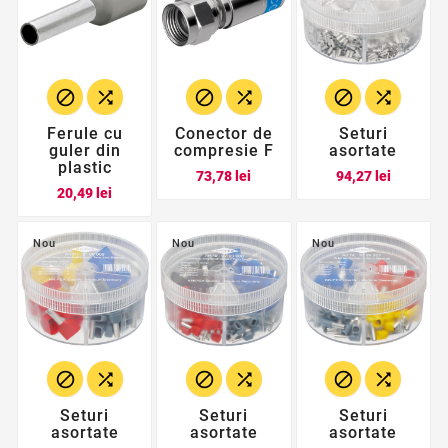






Ferule cu
Conector de
Seturi
guler din
compresie F
asortate
plastic
Pret
Pret
73,78 lei
94,27 lei
Pret
20,49 lei
Nou
Nou
Nou






Seturi
Seturi
Seturi
asortate
asortate
asortate