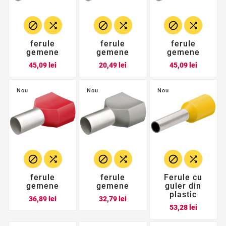






ferule
ferule
ferule
gemene
gemene
gemene
Pret
Pret
Pret
45,09 lei
20,49 lei
45,09 lei
Nou
Nou
Nou






ferule
ferule
Ferule cu
gemene
gemene
guler din
plastic
Pret
Pret
36,89 lei
32,79 lei
Pret
53,28 lei