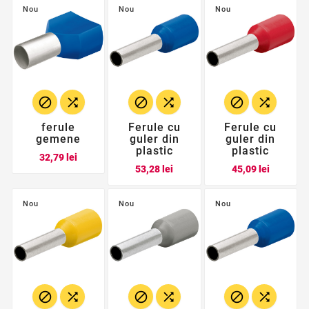
Nou
Nou
Nou






ferule
Ferule cu
Ferule cu
gemene
guler din
guler din
plastic
plastic
Pret
32,79 lei
Pret
Pret
53,28 lei
45,09 lei
Nou
Nou
Nou





