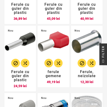
Ferule cu
Ferule cu
Ferule cu
guler din
guler din
guler din
plastic
plastic
plastic
Pret
Pret
Pret
36,89 lei
45,09 lei
40,99 lei
Nou
Nou
Nou
R
F
I
L
T
E






Ferule cu
ferule
Ferule,
guler din
gemene
neizolate
plastic
Pret
Pret
49,19 lei
12,30 lei
Pret
24,59 lei
Nou
Nou
Nou