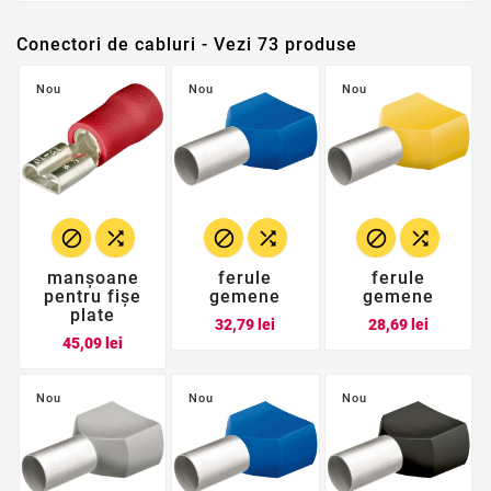
Conectori de cabluri - Vezi 73 produse
Nou
Nou
Nou






manșoane
ferule
ferule
pentru fișe
gemene
gemene
plate
Pret
Pret
32,79 lei
28,69 lei
Pret
45,09 lei
Nou
Nou
Nou