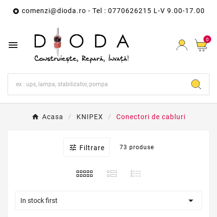
comenzi@dioda.ro
- Tel : 0770626215 L-V 9.00-17.00

0

Acasa
KNIPEX
Conectori de cabluri

Filtrare
73 produse

In stock first