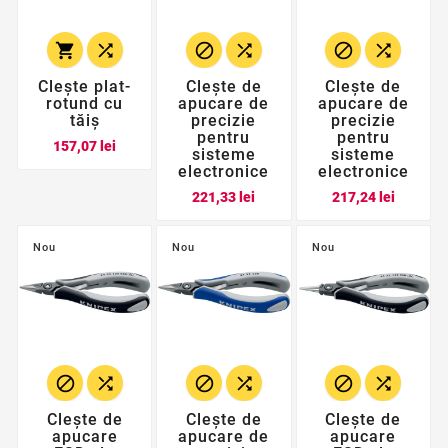






Clește plat-
Clește de
Clește de
rotund cu
apucare de
apucare de
tăiș
precizie
precizie
pentru
pentru
Pret
157,07 lei
sisteme
sisteme
electronice
electronice
Pret
Pret
221,33 lei
217,24 lei
Nou
Nou
Nou






Clește de
Clește de
Clește de
apucare
apucare de
apucare