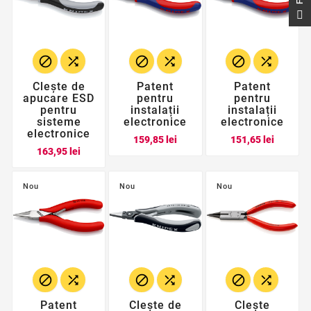
F
I
L
T
E






Clește de
Patent
Patent
apucare ESD
pentru
pentru
pentru
instalații
instalații
sisteme
electronice
electronice
electronice
Pret
Pret
159,85 lei
151,65 lei
Pret
163,95 lei
Nou
Nou
Nou






Patent
Clește de
Clește