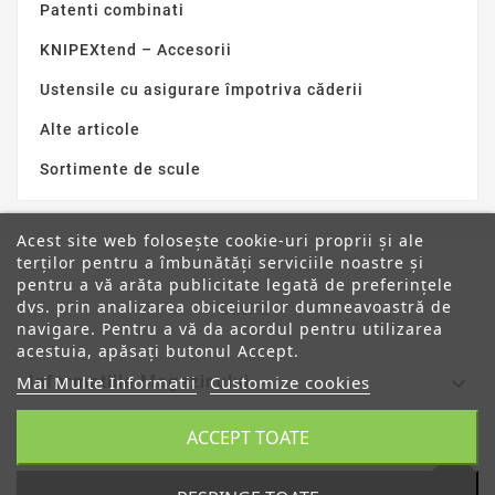
Patenti combinati
KNIPEXtend – Accesorii
Ustensile cu asigurare împotriva căderii
Alte articole
Sortimente de scule
Acest site web folosește cookie-uri proprii și ale
terților pentru a îmbunătăți serviciile noastre și
pentru a vă arăta publicitate legată de preferințele
dvs. prin analizarea obiceiurilor dumneavoastră de
ANPC
navigare. Pentru a vă da acordul pentru utilizarea
acestuia, apăsați butonul Accept.

Mai Multe Informatii
Customize cookies
Informatiile Magazinului
ACCEPT TOATE

Categorii
Despre Noi