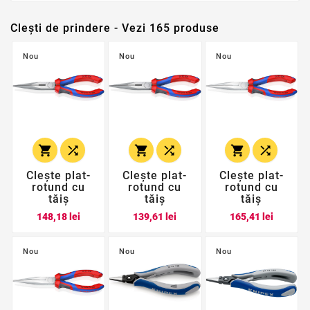
Clești de prindere - Vezi 165 produse
Nou
Nou
Nou






Clește plat-
Clește plat-
Clește plat-
rotund cu
rotund cu
rotund cu
tăiș
tăiș
tăiș
Pret
Pret
Pret
148,18 lei
139,61 lei
165,41 lei
Nou
Nou
Nou