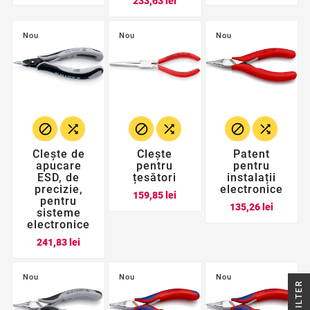
233,63 lei
Nou
Nou
Nou






Clește de
Clește
Patent
apucare
pentru
pentru
ESD, de
țesători
instalații
precizie,
electronice
Pret
159,85 lei
pentru
Pret
135,26 lei
sisteme
electronice
Pret
241,83 lei
Nou
Nou
Nou
R