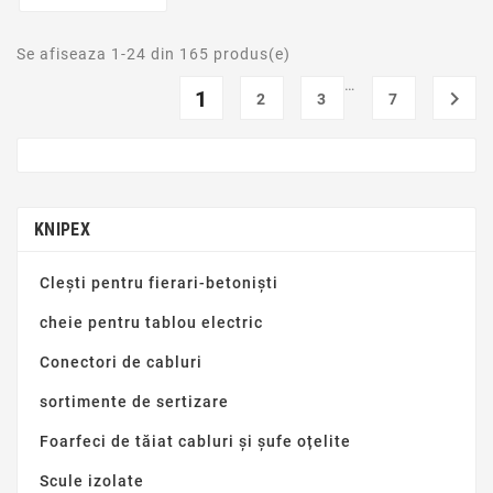
Se afiseaza 1-24 din 165 produs(e)
…
1

2
3
7
KNIPEX
Clești pentru fierari-betoniști
cheie pentru tablou electric
Conectori de cabluri
sortimente de sertizare
Foarfeci de tăiat cabluri și șufe oțelite
Scule izolate