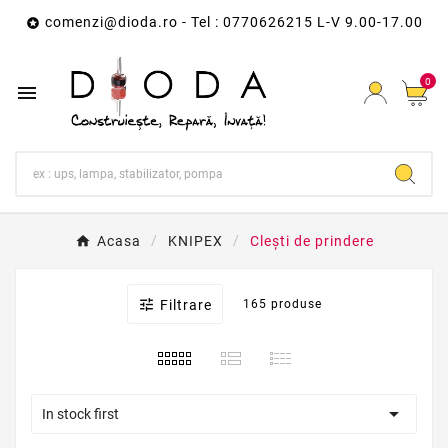
comenzi@dioda.ro
- Tel : 0770626215 L-V 9.00-17.00

0

Acasa
KNIPEX
Clești de prindere

Filtrare
165 produse

In stock first