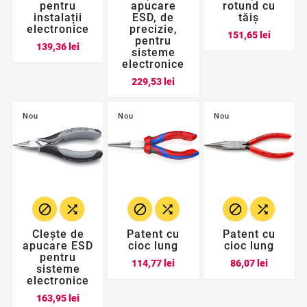
pentru
apucare
rotund cu
instalații
ESD, de
tăiș
electronice
precizie,
Pret
151,65 lei
pentru
Pret
139,36 lei
sisteme
electronice
Pret
229,53 lei
Nou
Nou
Nou






Clește de
Patent cu
Patent cu
apucare ESD
cioc lung
cioc lung
pentru
Pret
Pret
114,77 lei
86,07 lei
sisteme
electronice
Pret
163,95 lei