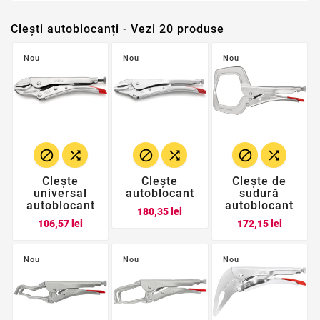
Clești autoblocanți - Vezi 20 produse
Nou
Nou
Nou






Clește
Clește
Clește de
universal
autoblocant
sudură
autoblocant
autoblocant
Pret
180,35 lei
Pret
Pret
106,57 lei
172,15 lei
Nou
Nou
Nou