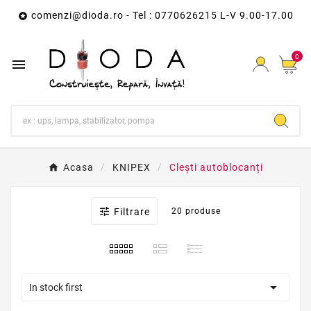
comenzi@dioda.ro
- Tel : 0770626215 L-V 9.00-17.00

0

Acasa
KNIPEX
Clești autoblocanți

Filtrare
20 produse

In stock first