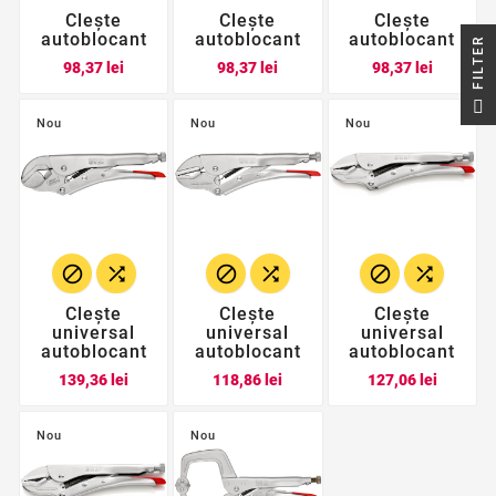
Clește
Clește
Clește
autoblocant
autoblocant
autoblocant
R
Pret
Pret
Pret
98,37 lei
98,37 lei
98,37 lei
F
I
L
T
E
Nou
Nou
Nou






Clește
Clește
Clește
universal
universal
universal
autoblocant
autoblocant
autoblocant
Pret
Pret
Pret
139,36 lei
118,86 lei
127,06 lei
Nou
Nou