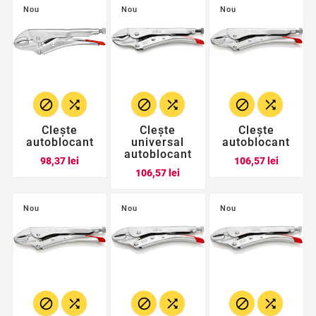
Nou
Nou
Nou






Clește
Clește
Clește
autoblocant
universal
autoblocant
autoblocant
Pret
Pret
98,37 lei
106,57 lei
Pret
106,57 lei
Nou
Nou
Nou





