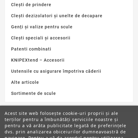
Clești de prindere
Clești dezizolatori și unelte de decapare
Genți și valize pentru scule
Clești speciali și accesorii
Patenti combinati
KNIPEXtend – Accesorii
Ustensile cu asigurare împotriva căderii
Alte articole
Sortimente de scule
Acest site web folosește cookie-uri proprii și ale
terților pentru a îmbunătăți serviciile noastre și
pentru a vă arăta publicitate legată de preferințele
dvs. prin analizarea obiceiurilor dumneavoastră de
ANPC
navigare. Pentru a vă da acordul pentru utilizarea