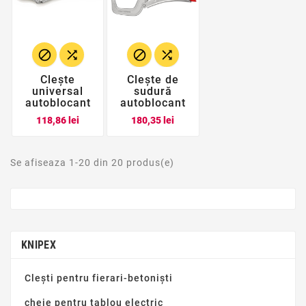




Clește
Clește de
universal
sudură
autoblocant
autoblocant
Pret
Pret
118,86 lei
180,35 lei
Se afiseaza 1-20 din 20 produs(e)
KNIPEX
Clești pentru fierari-betoniști
cheie pentru tablou electric