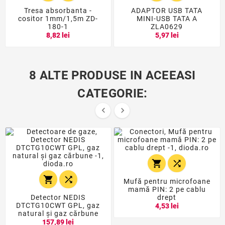
Tresa absorbanta -
ADAPTOR USB TATA
cositor 1mm/1,5m ZD-
MINI-USB TATA A
180-1
ZLA0629
8,82 lei
5,97 lei
8 ALTE PRODUSE IN ACEEASI
CATEGORIE:






Mufă pentru microfoane
mamă PIN: 2 pe cablu
Detector NEDIS
drept
DTCTG10CWT GPL, gaz
4,53 lei
natural și gaz cărbune
157,89 lei