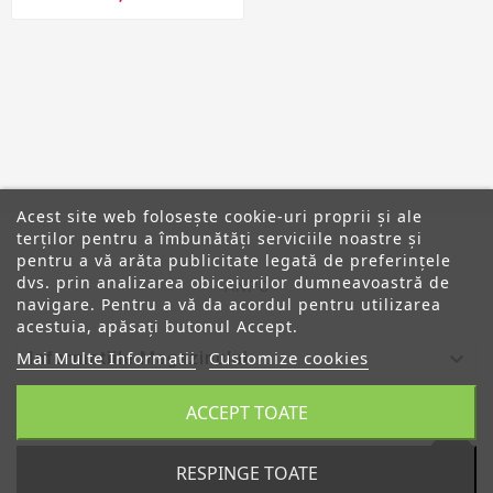
Acest site web folosește cookie-uri proprii și ale
terților pentru a îmbunătăți serviciile noastre și
pentru a vă arăta publicitate legată de preferințele
dvs. prin analizarea obiceiurilor dumneavoastră de
ANPC
navigare. Pentru a vă da acordul pentru utilizarea
acestuia, apăsați butonul Accept.
Mai Multe Informatii
Customize cookies

Informatiile Magazinului
ACCEPT TOATE

Categorii

Despre Noi
RESPINGE TOATE