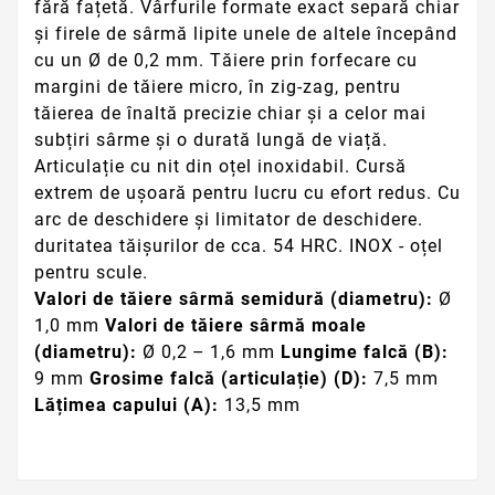
fără fațetă. Vârfurile formate exact separă chiar
și firele de sârmă lipite unele de altele începând
cu un Ø de 0,2 mm. Tăiere prin forfecare cu
margini de tăiere micro, în zig-zag, pentru
tăierea de înaltă precizie chiar și a celor mai
subțiri sârme și o durată lungă de viață.
Articulație cu nit din oțel inoxidabil. Cursă
extrem de ușoară pentru lucru cu efort redus. Cu
arc de deschidere şi limitator de deschidere.
duritatea tăișurilor de cca. 54 HRC. INOX - oțel
pentru scule.
Valori de tăiere sârmă semidură (diametru):
Ø
1,0 mm
Valori de tăiere sârmă moale
(diametru):
Ø 0,2 – 1,6 mm
Lungime falcă (B):
9 mm
Grosime falcă (articulație) (D):
7,5 mm
Lățimea capului (A):
13,5 mm