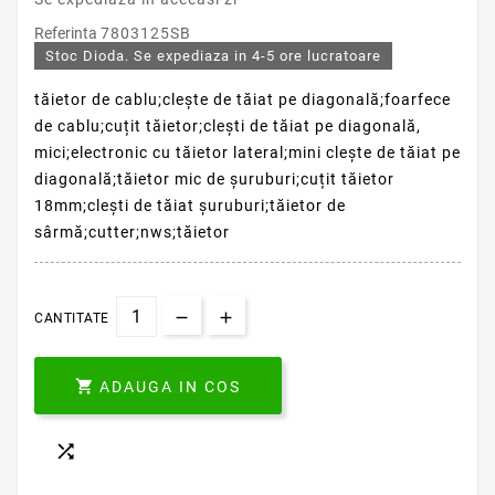
Referinta
7803125SB
Stoc Dioda. Se expediaza in 4-5 ore lucratoare
tăietor de cablu;clește de tăiat pe diagonală;foarfece
de cablu;cuțit tăietor;clești de tăiat pe diagonală,
mici;electronic cu tăietor lateral;mini clește de tăiat pe
diagonală;tăietor mic de șuruburi;cuțit tăietor
18mm;clești de tăiat șuruburi;tăietor de
sârmă;cutter;nws;tăietor
CANTITATE

ADAUGA IN COS
