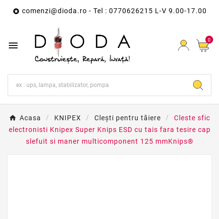
comenzi@dioda.ro
- Tel : 0770626215 L-V 9.00-17.00

0

Acasa
KNIPEX
Clești pentru tăiere
Cleste sfic
electronisti Knipex Super Knips ESD cu tais fara tesire cap
slefuit si maner multicomponent 125 mmKnips®