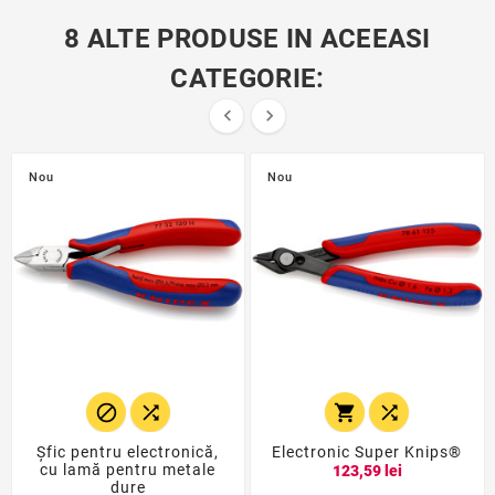
8 ALTE PRODUSE IN ACEEASI
CATEGORIE:


Nou
Nou




Şfic pentru electronică,
Electronic Super Knips®
cu lamă pentru metale
123,59 lei
dure