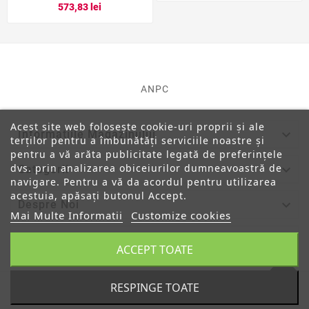
573,83 lei
ANPC
Acest site web folosește cookie-uri proprii și ale

Informatiile Magazinului
terților pentru a îmbunătăți serviciile noastre și
pentru a vă arăta publicitate legată de preferințele
dvs. prin analizarea obiceiurilor dumneavoastră de

Categorii
navigare. Pentru a vă da acordul pentru utilizarea
acestuia, apăsați butonul Accept.

Despre Noi
Mai Multe Informatii
Customize cookies

Contul Tau
ACCEPT TOATE
RESPINGE TOATE
© 2019 - Ecommerce Software By PrestaShop™