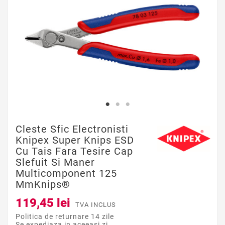
Cleste Sfic Electronisti
Knipex Super Knips ESD
Cu Tais Fara Tesire Cap
Slefuit Si Maner
Multicomponent 125
MmKnips®
119,45 lei
TVA INCLUS
Politica de returnare 14 zile
Se expediaza in aceeasi zi