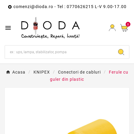
comenzi@dioda.ro
- Tel : 0770626215 L-V 9.00-17.00

0

Acasa
KNIPEX
Conectori de cabluri
Ferule cu
guler din plastic