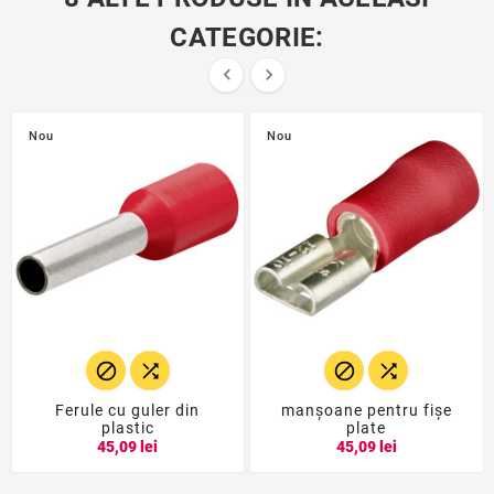
CATEGORIE:


Nou
Nou




Ferule cu guler din
manșoane pentru fișe
plastic
plate
45,09 lei
45,09 lei