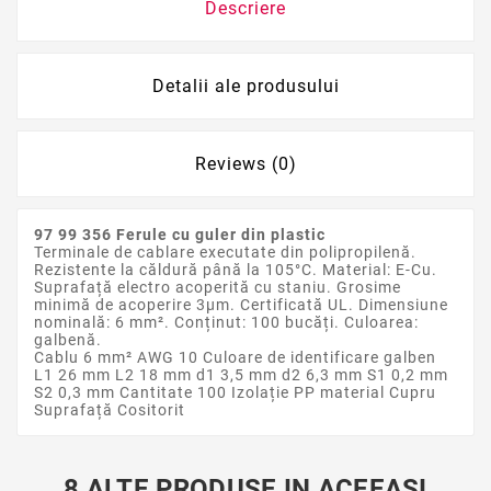
Descriere
Detalii ale produsului
Reviews (0)
97 99 356 Ferule cu guler din plastic
Terminale de cablare executate din polipropilenă.
Rezistente la căldură până la 105°C. Material: E-Cu.
Suprafață electro acoperită cu staniu. Grosime
minimă de acoperire 3µm. Certificată UL. Dimensiune
nominală: 6 mm². Conținut: 100 bucăți. Culoarea:
galbenă.
Cablu 6 mm² AWG 10 Culoare de identificare galben
L1 26 mm L2 18 mm d1 3,5 mm d2 6,3 mm S1 0,2 mm
S2 0,3 mm Cantitate 100 Izolație PP material Cupru
Suprafață Cositorit
8 ALTE PRODUSE IN ACEEASI