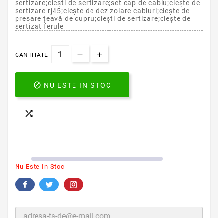
sertizare;clești de sertizare;set cap de cablu;clește de
sertizare rj45;clește de dezizolare cabluri;clește de
presare țeavă de cupru;clești de sertizare;clește de
sertizat ferule
CANTITATE

NU ESTE IN STOC

Nu Este In Stoc