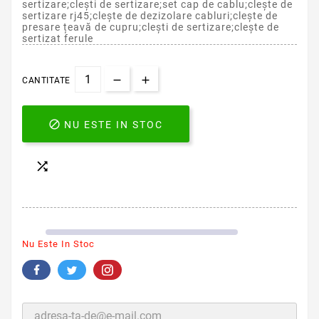
sertizare;clești de sertizare;set cap de cablu;clește de
sertizare rj45;clește de dezizolare cabluri;clește de
presare țeavă de cupru;clești de sertizare;clește de
sertizat ferule
CANTITATE

NU ESTE IN STOC

Nu Este In Stoc