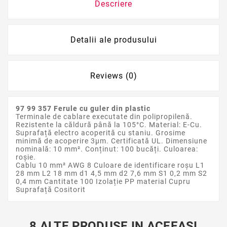
Descriere
Detalii ale produsului
Reviews (0)
97 99 357 Ferule cu guler din plastic
Terminale de cablare executate din polipropilenă.
Rezistente la căldură până la 105°C. Material: E-Cu.
Suprafață electro acoperită cu staniu. Grosime
minimă de acoperire 3µm. Certificată UL. Dimensiune
nominală: 10 mm². Conținut: 100 bucăți. Culoarea:
roșie.
Cablu 10 mm² AWG 8 Culoare de identificare roșu L1
28 mm L2 18 mm d1 4,5 mm d2 7,6 mm S1 0,2 mm S2
0,4 mm Cantitate 100 Izolație PP material Cupru
Suprafață Cositorit
8 ALTE PRODUSE IN ACEEASI