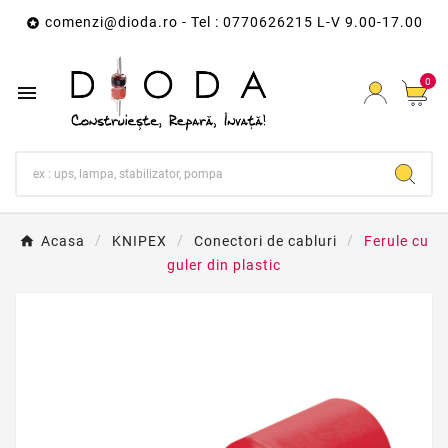
comenzi@dioda.ro
- Tel : 0770626215 L-V 9.00-17.00

0

Acasa
KNIPEX
Conectori de cabluri
Ferule cu
guler din plastic