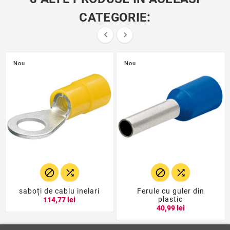
CATEGORIE:


Nou
Nou




saboți de cablu inelari
Ferule cu guler din
plastic
114,77 lei
40,99 lei