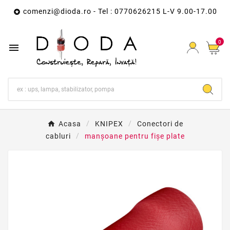
comenzi@dioda.ro
- Tel : 0770626215 L-V 9.00-17.00

0

Acasa
KNIPEX
Conectori de
cabluri
manșoane pentru fișe plate