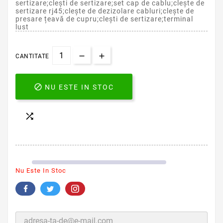
sertizare;clești de sertizare;set cap de cablu;clește de
sertizare rj45;clește de dezizolare cabluri;clește de
presare țeavă de cupru;clești de sertizare;terminal
lust
CANTITATE

NU ESTE IN STOC

Nu Este In Stoc