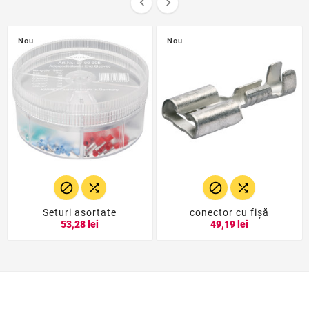


Nou
Nou




Seturi asortate
conector cu fişă
53,28 lei
49,19 lei