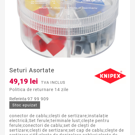
Seturi Asortate
49,19 lei
TVA INCLUS
Politica de returnare 14 zile
Referinta
97 99 909
Stoc epuizat
conector de cablu;clești de sertizare;instalație
electrică;Set ferule;terminale lust;clește pentru
ferule;conectori de cablu;set de clești de
sertizare;clești de sertizare;set cap de cablu;clește de