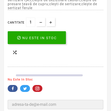
sertizare rj45;clește de dezizolare cabluri;clește de
presare țeavă de cupru;clești de sertizare;clește de
sertizat ferule
CANTITATE

NU ESTE IN STOC

Nu Este In Stoc