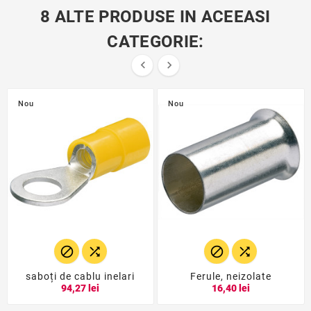
8 ALTE PRODUSE IN ACEEASI
CATEGORIE:


Nou
Nou




saboți de cablu inelari
Ferule, neizolate
94,27 lei
16,40 lei