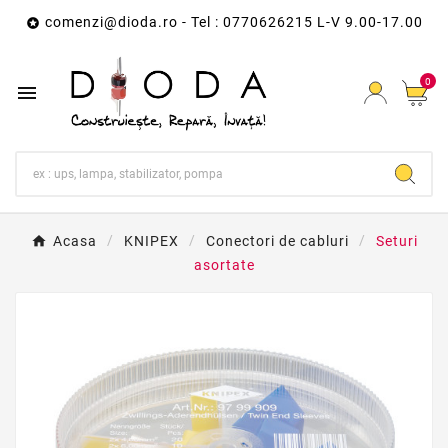
comenzi@dioda.ro
- Tel : 0770626215 L-V 9.00-17.00

0

Acasa
KNIPEX
Conectori de cabluri
Seturi
asortate