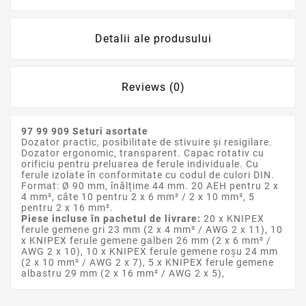
Detalii ale produsului
Reviews (0)
97 99 909 Seturi asortate
Dozator practic, posibilitate de stivuire și resigilare.
Dozator ergonomic, transparent. Capac rotativ cu
orificiu pentru preluarea de ferule individuale. Cu
ferule izolate în conformitate cu codul de culori DIN.
Format: Ø 90 mm, înălțime 44 mm. 20 AEH pentru 2 x
4 mm², câte 10 pentru 2 x 6 mm² / 2 x 10 mm², 5
pentru 2 x 16 mm².
Piese incluse în pachetul de livrare:
20 x KNIPEX
ferule gemene gri 23 mm (2 x 4 mm² / AWG 2 x 11), 10
x KNIPEX ferule gemene galben 26 mm (2 x 6 mm² /
AWG 2 x 10), 10 x KNIPEX ferule gemene roșu 24 mm
(2 x 10 mm² / AWG 2 x 7), 5 x KNIPEX ferule gemene
albastru 29 mm (2 x 16 mm² / AWG 2 x 5),