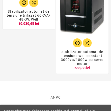


Stabilizator automat de
tensiune trifazat 60KVA/
48KW, Well
10.030,65 lei


stabilizator automat de
tensiune well constant
3000va/1800w cu servo
motor
688,33 lei
ANPC
Acest site web folosește cookie-uri proprii și ale