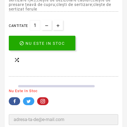
sertizare rj45;clește de dezizolare cabluri;clește de
presare țeavă de cupru;clești de sertizare;clește de
sertizat ferule
CANTITATE

NU ESTE IN STOC

Nu Este In Stoc