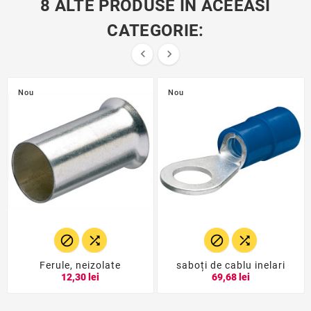
8 ALTE PRODUSE IN ACEEASI
CATEGORIE:


Nou
Nou




Ferule, neizolate
saboți de cablu inelari
12,30 lei
69,68 lei