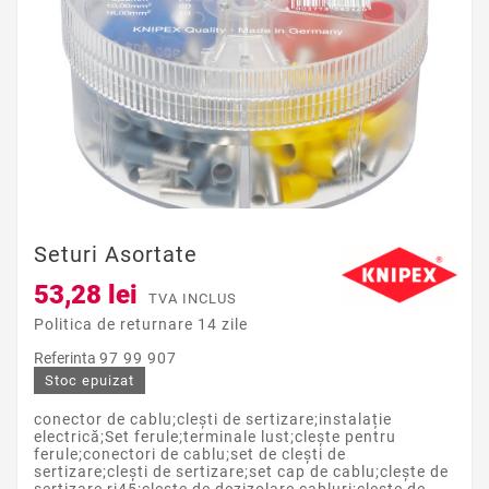
Seturi Asortate
53,28 lei
TVA INCLUS
Politica de returnare 14 zile
Referinta
97 99 907
Stoc epuizat
conector de cablu;clești de sertizare;instalație
electrică;Set ferule;terminale lust;clește pentru
ferule;conectori de cablu;set de clești de
sertizare;clești de sertizare;set cap de cablu;clește de