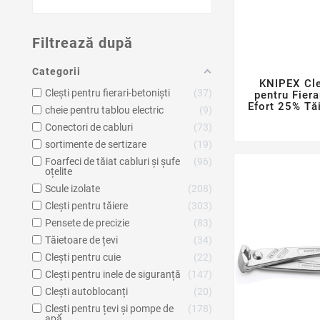
Filtrează după
Categorii
KNIPEX Cl
Clești pentru fierari-betoniști
37
pentru Fiera
Efort 25% Tăi
cheie pentru tablou electric
9
Conectori de cabluri
73
sortimente de sertizare
19
Foarfeci de tăiat cabluri și șufe
96
oțelite
Scule izolate
208
Clești pentru tăiere
303
Pensete de precizie
83
Tăietoare de țevi
34
Clești pentru cuie
22
Clești pentru inele de siguranță
147
Clești autoblocanți
20
Clești pentru țevi și pompe de
178
apă