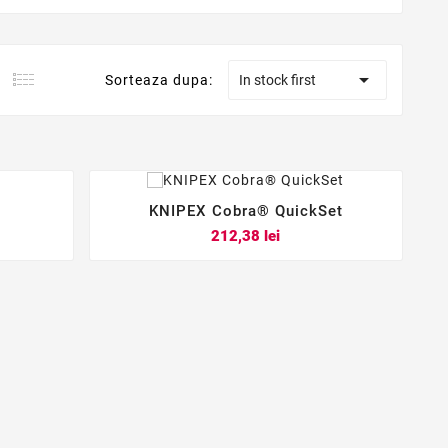

Sorteaza dupa:
In stock first
KNIPEX Cobra® QuickSet



Pret
212,38 lei