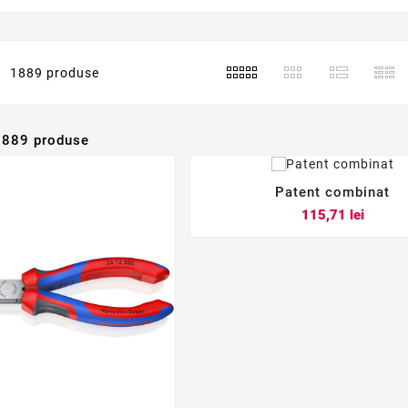
1889 produse
1889 produse
Patent combinat



Pret
115,71 lei