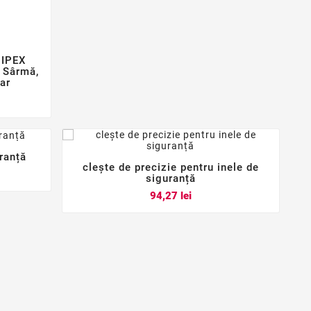
NIPEX
 Sârmă,
tar
uranță
clește de precizie pentru inele de



siguranță
Pret
94,27 lei