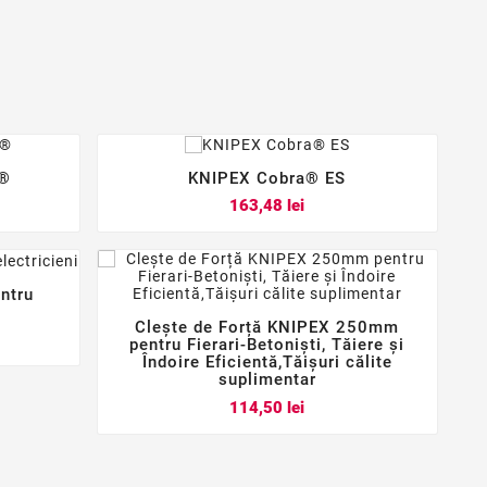
s®
KNIPEX Cobra® ES



Pret
163,48 lei
entru
Clește de Forță KNIPEX 250mm



pentru Fierari-Betoniști, Tăiere și
Îndoire Eficientă,Tăișuri călite
suplimentar
Pret
114,50 lei