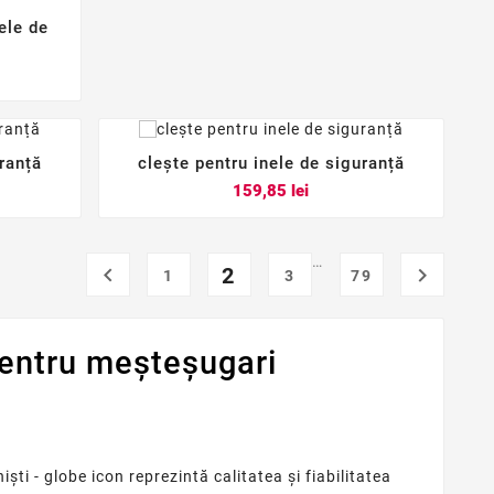
ele de
uranță
clește pentru inele de siguranță



Pret
159,85 lei
…

2

1
3
79
entru meșteșugari
i - globe icon reprezintă calitatea și fiabilitatea