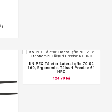
iș
KNIPEX Tăietor Lateral șfic 70 02



160, Ergonomic, Tăișuri Precise 61
HRC
Pret
124,70 lei