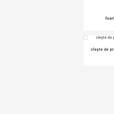
foar
clește de pr