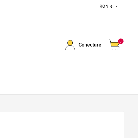
RON lei

0
Conectare