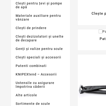
Clești pentru țevi și pompe
de apă
Clește p
Materiale auxiliare pentru
vânzare
Clești de prindere
Clești dezizolatori și unelte
Pat
de decapare
Genți și valize pentru scule
Clești speciali și accesorii
Patenti combinati
KNIPEXtend – Accesorii
Ustensile cu asigurare
împotriva căderii
Alte articole
Sortimente de scule