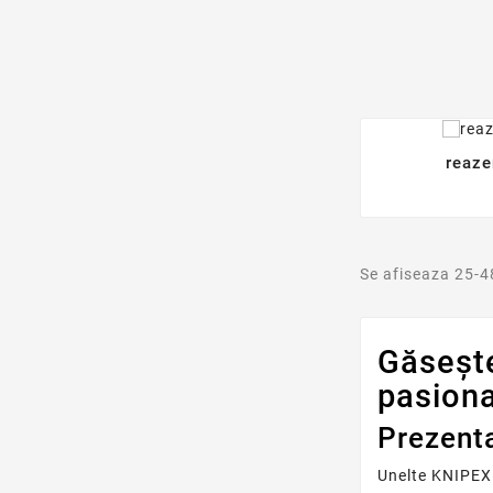
reaze
Se afiseaza 25-4
Găsește
pasiona
Prezenta
Unelte KNIPEX 