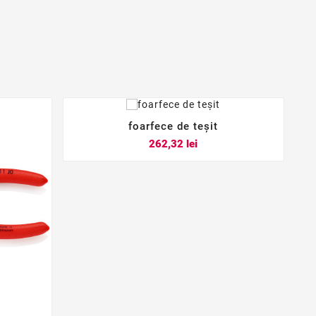
foarfece de teșit



Pret
262,32 lei