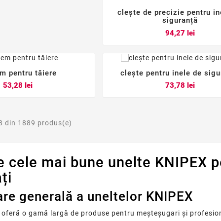
clește de precizie pentru in



siguranță
Pret
94,27 lei
m pentru tăiere
clește pentru inele de sig






Pret
Pret
53,28 lei
73,78 lei
8 din 1889 produs(e)
 cele mai bune unelte KNIPEX p
ți
re generală a uneltelor KNIPEX
oferă o gamă largă de produse pentru meșteșugari și profesionișt