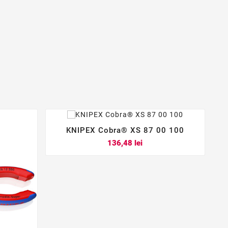
KNIPEX Cobra® XS 87 00 100



Pret
136,48 lei