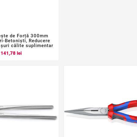
ește de Forță 300mm



ri-Betoniști, Reducere
șuri călite suplimentar
Pret
141,78 lei