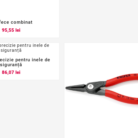
fece combinat



Pret
95,55 lei
ecizie pentru inele de



siguranță
Pret
86,07 lei