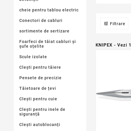
cheie pentru tablou electric
Conectori de cabluri

Filtrare
sortimente de sertizare
Foarfeci de tăiat cabluri și
KNIPEX - Vezi 
șufe oțelite
Scule izolate
Clești pentru tăiere
Pensete de precizie
Tăietoare de țevi
Clești pentru cuie
Clești pentru inele de
siguranță
Clești autoblocanți