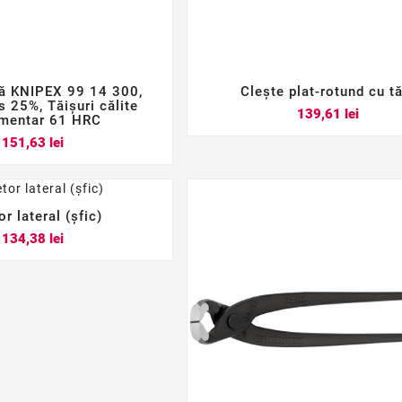
ță KNIPEX 99 14 300,
Clește plat-rotund cu tă






s 25%, Tăișuri călite
Pret
139,61 lei
imentar 61 HRC
Pret
151,63 lei
or lateral (șfic)



Pret
134,38 lei