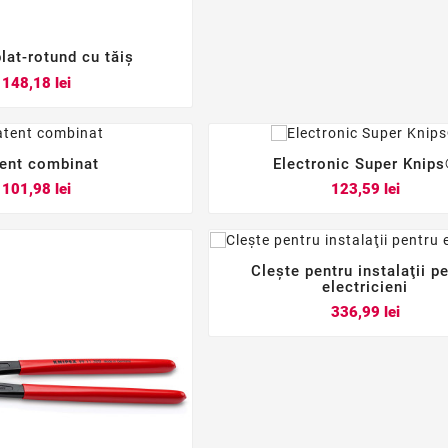
lat-rotund cu tăiș



Pret
148,18 lei
ent combinat
Electronic Super Knip






Pret
Pret
101,98 lei
123,59 lei
Cleşte pentru instalaţii p



electricieni
Pret
336,99 lei