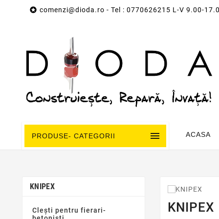

comenzi@dioda.ro
- Tel : 0770626215 L-V 9.00-17.

ACASA
PRODUSE- CATEGORII
KNIPEX
KNIPEX
Clești pentru fierari-
betoniști