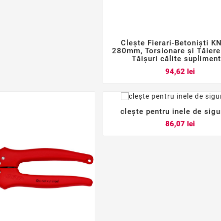
Clește Fierari-Betoniști K



280mm, Torsionare și Tăiere
Tăișuri călite suplimen
Pret
94,62 lei
clește pentru inele de sig



Pret
86,07 lei