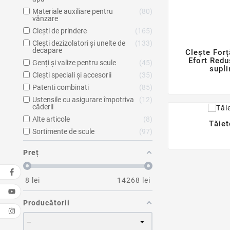
Materiale auxiliare pentru
80
vânzare
Clești de prindere
165
Clești dezizolatori și unelte de
133
decapare
Clește For
Efort Redu
Genți și valize pentru scule
45
supl
Clești speciali și accesorii
35
Patenti combinati
85
Ustensile cu asigurare împotriva
12
căderii
Alte articole
8
Tăiet
Sortimente de scule
97
Preț
8
lei
14268
lei
Producătorii