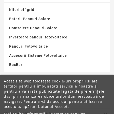
Kituri off grid
Baterii Panouri Solare
Controlere Panouri Solare
Invertoare panouri fotovoltaice
Panouri Fotovoltaice
Accesorii Sisteme Fotovoltaice
BusBar
Acest site web folosește cookie-uri proprii și ale
terților pentru a îmbunătăți serviciile noastre și
pentru a vă arăta publicitate legată de preferințele
dvs. prin analizarea obiceiurilor dumneavoastră de
ANPC
navigare. Pentru a vă da acordul pentru utilizarea
acestuia, apăsați butonul Accept.
Informatiile Magazinului
Mai Multe Informatii
Customize cookies