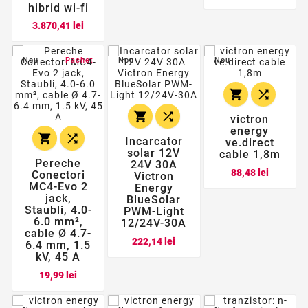
hibrid wi-fi
Pret
3.870,41 lei
Nou
Pachet
Nou
Nou




victron
energy


Incarcator
ve.direct
solar 12V
cable 1,8m
Pereche
24V 30A
Pret
88,48 lei
Conectori
Victron
MC4-Evo 2
Energy
jack,
BlueSolar
Staubli, 4.0-
PWM-Light
6.0 mm²,
12/24V-30A
cable Ø 4.7-
Pret
222,14 lei
6.4 mm, 1.5
kV, 45 A
Pret
19,99 lei