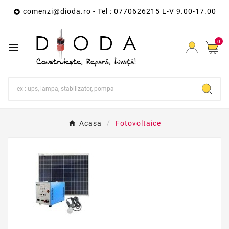
comenzi@dioda.ro
- Tel : 0770626215 L-V 9.00-17.00

0

Acasa
Fotovoltaice