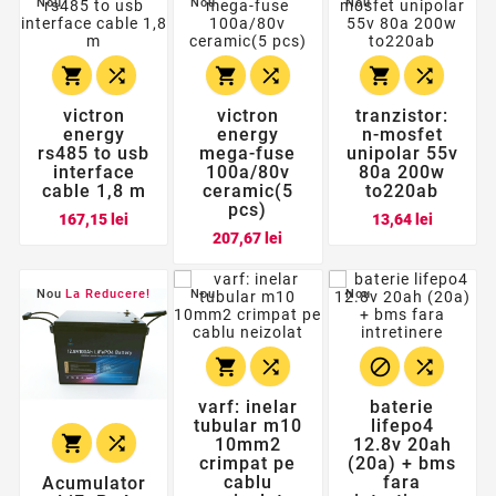
Nou
Nou
Nou






victron
victron
tranzistor:
energy
energy
n-mosfet
rs485 to usb
mega-fuse
unipolar 55v
interface
100a/80v
80a 200w
cable 1,8 m
ceramic(5
to220ab
pcs)
Pret
Pret
167,15 lei
13,64 lei
Pret
207,67 lei
Nou
La Reducere!
Nou
Nou




varf: inelar
baterie
tubular m10
lifepo4


10mm2
12.8v 20ah
crimpat pe
(20a) + bms
cablu
fara
Acumulator