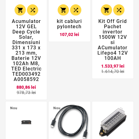






Acumulator
kit cabluri
Kit Off Grid
12V GEL
pylontech
Pachet
Deep Cycle
invertor
Pret
107,02 lei
Solar,
1500W 12V
Dimensiuni
si
331 x 173 x
ACumulator
213 mm,
Lifepo4 12V
Baterie 12V
100AH
102Ah M8,
1.533,97 lei
TED Electric
Pret
Pret
1.614,70 lei
TED003492
de
A0058592
baza
880,86 lei
Pret
Pret
978,73 lei
de
baza
Nou
Nou