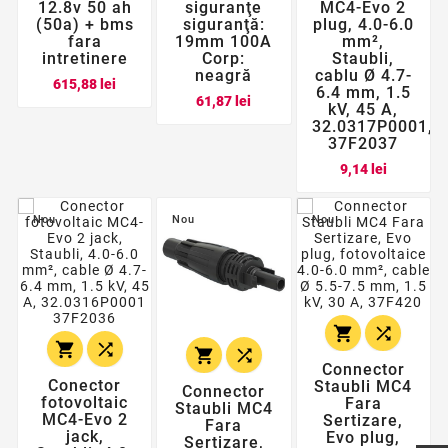
12.8v 50 ah
siguranţe
MC4-Evo 2
(50a) + bms
siguranţă:
plug, 4.0-6.0
fara
19mm 100A
mm²,
intretinere
Corp:
Staubli,
neagră
cablu Ø 4.7-
Pret
615,88 lei
6.4 mm, 1.5
Pret
61,87 lei
kV, 45 A,
32.0317P0001,
37F2037
Pret
9,14 lei
Nou
Nou
Nou






Connector
Conector
Staubli MC4
Connector
fotovoltaic
Fara
Staubli MC4
MC4-Evo 2
Sertizare,
Fara
jack,
Evo plug,
Sertizare,