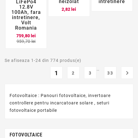
neizolat
intretinere
LiFePo4
12.8V
Pret
2,82 lei
100Ah, fara
intretinere,
Volt
Romania
759,80 lei
Pret
Pret
959,70 lei
de
baza
Se afiseaza 1-24 din 774 produs(e)
…
1

2
3
33
Fotovoltaice : Panouri fotovoltaice, invertoare
controllere pentru incarcatoare solare , seturi
fotovoltaice portabile
FOTOVOLTAICE