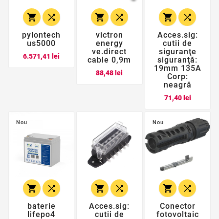






pylontech
victron
Acces.sig:
us5000
energy
cutii de
ve.direct
siguranţe
Pret
6.571,41 lei
cable 0,9m
siguranţă:
19mm 135A
Pret
88,48 lei
Corp:
neagră
Pret
71,40 lei
Nou
Nou






baterie
Acces.sig:
Conector
lifepo4
cutii de
fotovoltaic