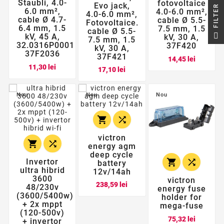
Staubli, 4.0-
fotovoltaice
Evo jack,
R
6.0 mm²,
4.0-6.0 mm²,
4.0-6.0 mm²,
cable Ø 4.7-
cable Ø 5.5-
Fotovoltaice.
6.4 mm, 1.5
7.5 mm, 1.5
cable Ø 5.5-
F
I
L
T
E
kV, 45 A,
kV, 30 A,
7.5 mm, 1.5
32.0316P0001
37F420
kV, 30 A,
37F2036
37F421
Pret
14,45 lei
Pret
11,30 lei
Pret
17,10 lei
Nou
Nou
Nou


victron


energy agm
deep cycle
Invertor


battery
ultra hibrid
12v/14ah
3600
victron
Pret
238,59 lei
48/230v
energy fuse
(3600/5400w)
holder for
+ 2x mppt
mega-fuse
(120-500v)
Pret
75,32 lei
+ invertor