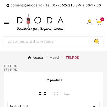
comenzi@dioda.ro
- Tel : 0770626215 L-V 9.00-17.00

0

Acasa
Marci
TELPOD
TELPOD
TELPOD
2 produse

In stock first