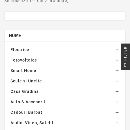
Se afiseaza 1-2 din 2 produs(e)
HOME
R
Electrice

Fotovoltaice

F
I
L
T
E
Smart Home

Scule si Unelte

Casa Gradina

Auto & Accesorii

Cadouri Barbati

Audio, Video, Satelit
