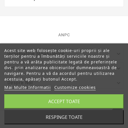
ANPC
Acest site web folosește cookie-uri proprii și ale

Informatiile Magazinului
terților pentru a îmbunătăți serviciile noastre și
pentru a vă arăta publicitate legată de preferințele
dvs. prin analizarea obiceiurilor dumneavoastră de

Categorii
navigare. Pentru a vă da acordul pentru utilizarea
acestuia, apăsați butonul Accept.

Despre Noi
Mai Multe Informatii
Customize cookies

Contul Tau
ACCEPT TOATE
RESPINGE TOATE
© 2019 - Ecommerce Software By PrestaShop™