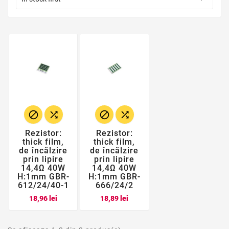




Rezistor:
Rezistor:
thick film,
thick film,
de încălzire
de încălzire
prin lipire
prin lipire
14,4Ω 40W
14,4Ω 40W
H:1mm GBR-
H:1mm GBR-
612/24/40-1
666/24/2
Pret
Pret
18,96 lei
18,89 lei